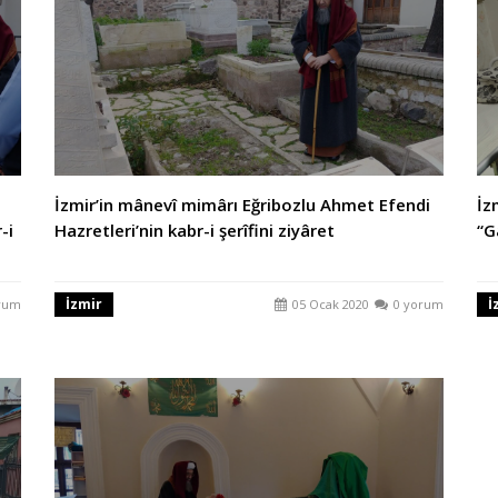
İzmir’in mânevî mimârı Eğribozlu Ahmet Efendi
İz
-i
Hazretleri’nin kabr-i şerîfini ziyâret
“G
İzmir
İ
rum
05 Ocak 2020
0 yorum