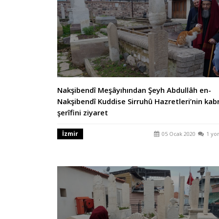
Nakşibendî Meşâyıhından Şeyh Abdullâh en-
Nakşibendî Kuddise Sirruhû Hazretleri’nin kabr
şerîfini ziyaret
İzmir
05 Ocak 2020
1 yo