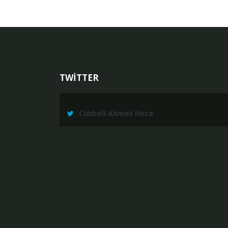
TWİTTER
Cübbeli Ahmet Hoca