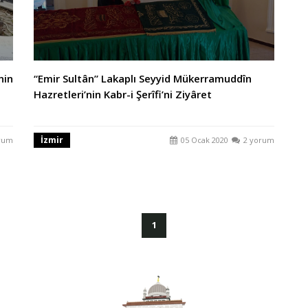
nin
“Emir Sultân” Lakaplı Seyyid Mükerramuddîn
Hazretleri’nin Kabr-i Şerîfi’ni Ziyâret
İzmir
rum
05 Ocak 2020
2 yorum
(current)
1