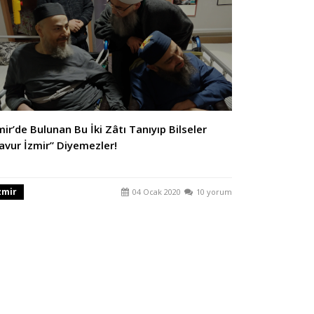
mir’de Bulunan Bu İki Zâtı Tanıyıp Bilseler
avur İzmir” Diyemezler!
zmir
04 Ocak 2020
10 yorum