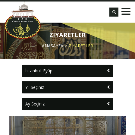
ZİYARETLER
ANASAYFA
ZİYARETLER
İstanbul, Eyüp
Yıl Seçiniz
Ay Seçiniz