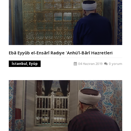
Ebâ Eyyûb el-Ensârî Radıye 'Anhü’l-Bârî Hazretleri
İstanbul, Eyüp
04 Haziran 2019
0 yorum