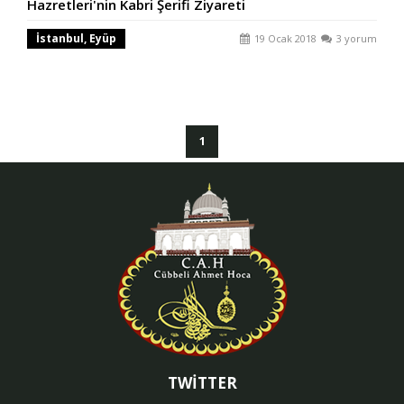
Hazretleri'nin Kabri Şerifi Ziyareti
İstanbul, Eyüp
19 Ocak 2018
3 yorum
(current)
1
TWİTTER