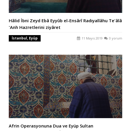
Hâlid İbni Zeyd Ebâ Eyyûb el-Ensârî Radıyallâhu Te'âlâ
'Anh Hazretlerini ziyâret
İstanbul, Eyüp
11 Mayıs 2019
0 yorum
Afrin Operasyonuna Dua ve Eyüp Sultan