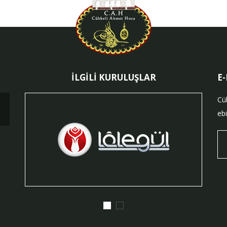
İLGİLİ KURULUŞLAR
E
Cü
ebü