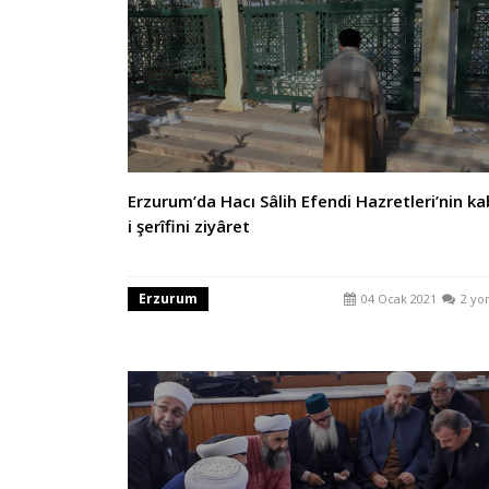
Erzurum’da Hacı Sâlih Efendi Hazretleri’nin ka
i şerîfini ziyâret
Erzurum
04 Ocak 2021
2 yo