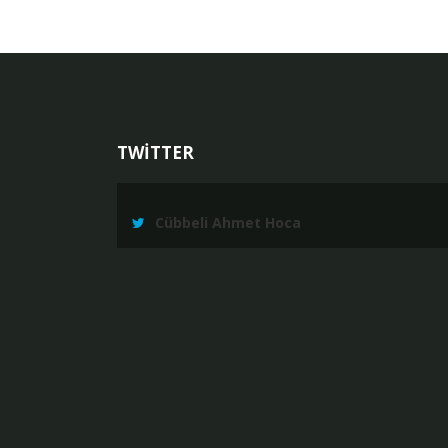
TWİTTER
Cübbeli Ahmet Hoca