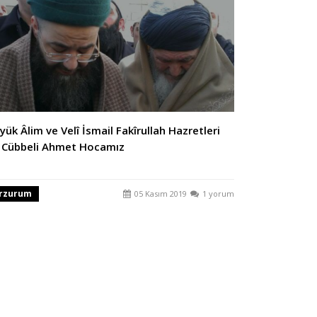
yük Âlim ve Velî İsmail Fakîrullah Hazretleri
e Cübbeli Ahmet Hocamız
rzurum
05 Kasım 2019
1 yorum