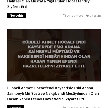
Halîfesi Olan Mustafa Yiğitarslan Hocaefendi'yi
Ziyâret Etti
Nevşehir
04 Kasım 2021
0 yorum
Cübbeli Ahmet Hocaefendi Kayseri'de Eski Adana
Saimbeyli Müftüsü ve Nakşibendî Meşâyihından Olan
Hasan Yenen Efendi Hazretleri’ni Ziyaret Etti.
Kayseri
03 Kasım 2021
0 yorum