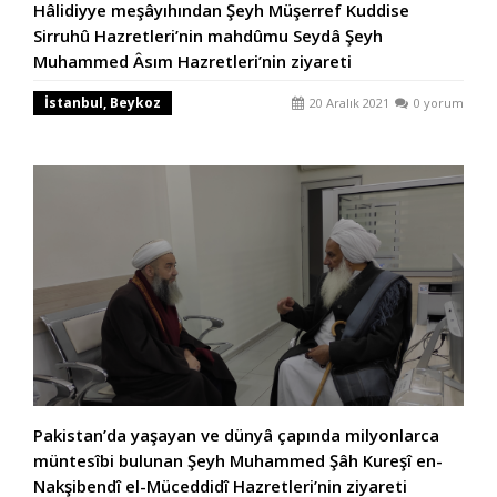
Hâlidiyye meşâyıhından Şeyh Müşerref Kuddise
Sirruhû Hazretleri’nin mahdûmu Seydâ Şeyh
Muhammed Âsım Hazretleri’nin ziyareti
İstanbul, Beykoz
20 Aralık 2021
0 yorum
Pakistan’da yaşayan ve dünyâ çapında milyonlarca
müntesîbi bulunan Şeyh Muhammed Şâh Kureşî en-
Nakşibendî el-Müceddidî Hazretleri’nin ziyareti