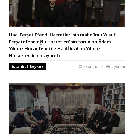
Hacı Ferşat Efendi Hazretleri’nin mahdûmu Yusuf
Ferşatefendioğlu Hazretleri'nin torunları Âdem
Yılmaz Hocaefendi ile Halil İbrahim Yılmaz
Hocaefendi'nin ziyareti
İstanbul, Beykoz
25 Aralık 2021
0 yorum