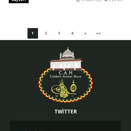
(current)
(current)
(current)
(current)
Sonraki
Son
1
2
3
4
»
»»
Sayfa
Sayfaya
Git
TWİTTER