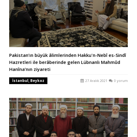
Pakistan’ın büyük âlimlerinden Hakku'n-Nebî es-Sindî
Hazretleri ile berâberinde gelen Lübnanlı Mahmûd
Hanîna’nın ziyareti
İstanbul, Beykoz
27 Aralık 2021
0 yorum