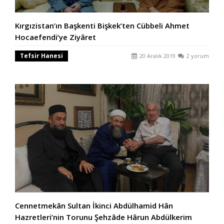
Kırgızistan’ın Başkenti Bişkek’ten Cübbeli Ahmet
Hocaefendi’ye Ziyâret
Tefsir Hanesi
20 Aralık 2019
2 yorum
Cennetmekân Sultan İkinci Abdülhamid Hân
Hazretleri’nin Torunu Şehzâde Hârun Abdülkerim