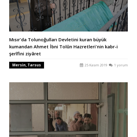
Mısır'da Tolunoğulları Devletini kuran büyük
kumandan Ahmet İbni Tolûn Hazretleri'nin kabr-i
şerîfini ziyâret
Mersin, Tarsus
25 Kasım 2019
1 yorum