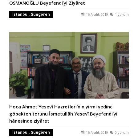
OSMANOĞLU Beyefendi’yi Ziyâret
İstanbul, Güngören
16 Aralık 2019
1 yorum
Hoca Ahmet Yesevî Hazretleri’nin yirmi yedinci
göbekten torunu İsmetullâh Yesevî Beyefendi’yi
hânesinde ziyâret
İstanbul, Güngören
16 Aralık 2019
0 yorum