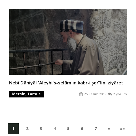
Nebî Dâniyâl 'Aleyhi's-selâm'ın kabr-i şerîfini ziyâret
Mersin, Tarsus
25 Kasım 2019
2 yorum
(current)
(current)
(current)
(current)
(current)
(current)
(current)
Sonraki
Son
1
2
3
4
5
6
7
»
»»