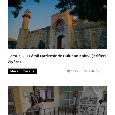
Tarsus Ulu Câmii Hazîresinde Bulunan Kabr-i Şerîfleri
Ziyâret
Mersin, Tarsus
25 Kasım 2019
0 yorum