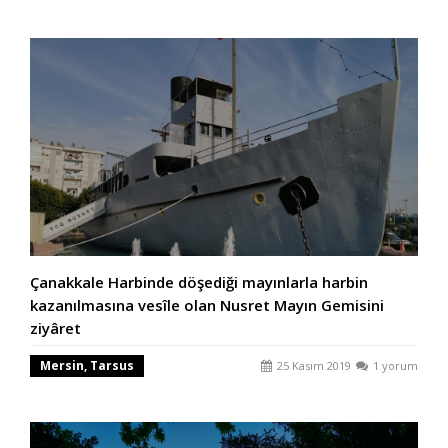
Çanakkale Harbinde döşediği mayınlarla harbin
kazanılmasına vesîle olan Nusret Mayın Gemisini
ziyâret
Mersin, Tarsus
25 Kasım 2019
1 yorum