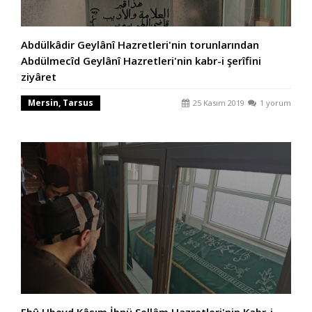
Abdülkâdir Geylânî Hazretleri'nin torunlarından
Abdülmecîd Geylânî Hazretleri'nin kabr-i şerîfini
ziyâret
Mersin, Tarsus
25 Kasım 2019
1 yorum
Ebû Ubeyd Kâsım İbnü Sellâm Hazretleri'nin Kabr-i