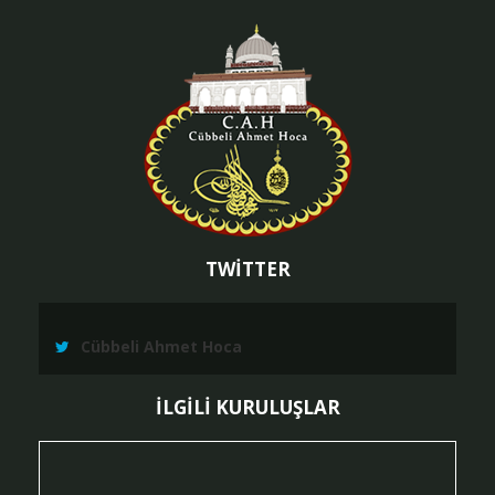
Sayfa
Sayf
Git
TWİTTER
Cübbeli Ahmet Hoca
İLGİLİ KURULUŞLAR