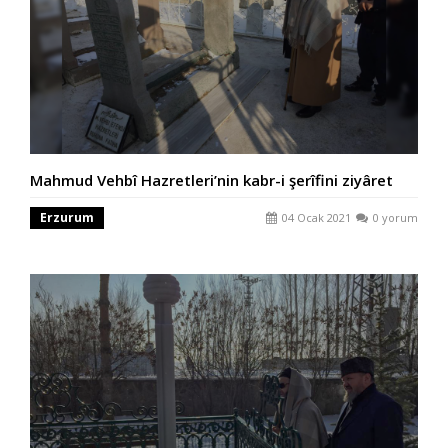
Mahmud Vehbî Hazretleri’nin kabr-i şerîfini ziyâret
Erzurum
04 Ocak 2021
0 yorum