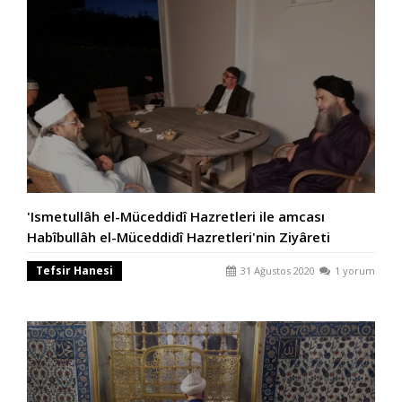
'Ismetullâh el-Müceddidî Hazretleri ile amcası
Habîbullâh el-Müceddidî Hazretleri'nin Ziyâreti
Tefsir Hanesi
31 Ağustos 2020
1 yorum