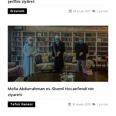
şerîfini ziyâret
Erzurum
04 Ocak 2021
2 yorum
Molla Abdurrahman es-Sîsemî Hocaefendi'nin
ziyareti
Tefsir Hanesi
30 Aralık 2020
1 yorum