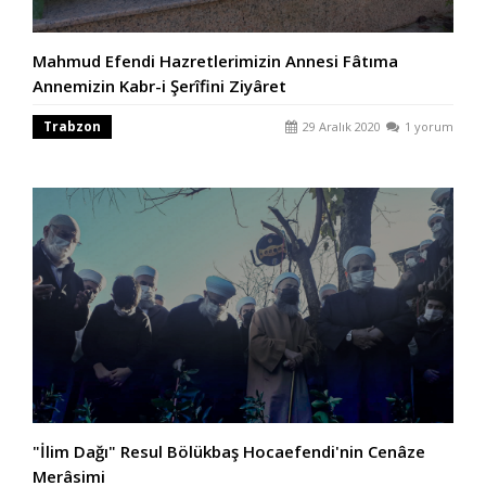
Mahmud Efendi Hazretlerimizin Annesi Fâtıma
Annemizin Kabr-i Şerîfini Ziyâret
Trabzon
29 Aralık 2020
1 yorum
"İlim Dağı" Resul Bölükbaş Hocaefendi'nin Cenâze
Merâsimi