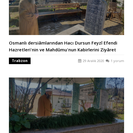
Osmanlı dersiâmlarından Hacı Dursun Feyzî Efendi
Hazretleri'nin ve Mahdûmu'nun Kabirlerini Ziyâret
Trabzon
29 Aralık 2020
1 yorum