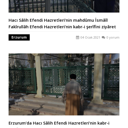
Hacı Sâlih Efendi Hazretleri’nin mahdûmu İsmâîl
Fakîrullâh Efendi Hazretleri’nin kabr-i şerîfini ziyâret
Erzurum
04 Ocak 2021
0 yorum
Erzurum’da Hacı Sâlih Efendi Hazretleri’nin kabr-i