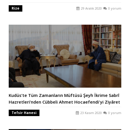
Rize
29 Aralık 2020
0 yorum
Kudüs’te Tüm Zamanların Müftüsü Şeyh İkrime Sabrî
Hazretleri’nden Cübbeli Ahmet Hocaefendi'yi Ziyâret
Tefsir Hanesi
23 Kasım 2020
0 yorum