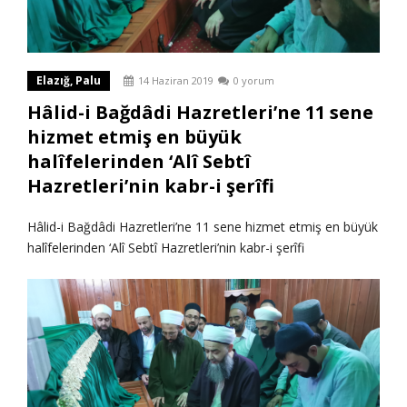
Elazığ, Palu
14 Haziran 2019
0 yorum
Hâlid-i Bağdâdi Hazretleri’ne 11 sene
hizmet etmiş en büyük
halîfelerinden ‘Alî Sebtî
Hazretleri’nin kabr-i şerîfi
Hâlid-i Bağdâdi Hazretleri’ne 11 sene hizmet etmiş en büyük
halîfelerinden ‘Alî Sebtî Hazretleri’nin kabr-i şerîfi