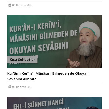
05 Haziran 2023
Kısa Sohbetler
Kur‘ân-ı Kerîm’i, Mânâsını Bilmeden de Okuyan
Sevâbını Alır mı?
01 Haziran 2023