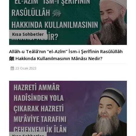
Kısa Sohbetler
Allâh-u Teâlâ’nın “el-Azîm” İsm-i Şerîfinin Rasûlüllâh
ﷺ Hakkında Kullanılmasının Mânâsı Nedir?
23 Ocak 2023