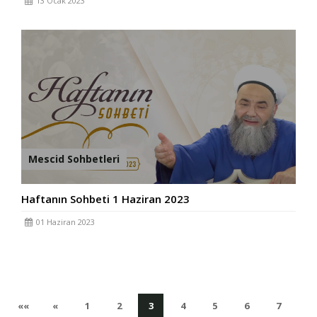
13 Ocak 2023
Mescid Sohbetleri
Haftanın Sohbeti 1 Haziran 2023
01 Haziran 2023
İlk
Önceki
(current)
(current)
(current)
(current)
(current)
(current)
(curren
««
«
1
2
3
4
5
6
7