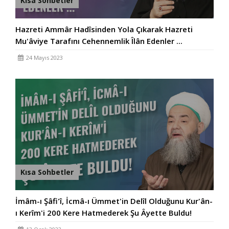
Kısa Sohbetler
Hazreti Ammâr Hadîsinden Yola Çıkarak Hazreti
Mu'âviye Tarafını Cehennemlik Îlân Edenler ...
24 Mayıs 2023
Kısa Sohbetler
İmâm-ı Şâfi'î, İcmâ-ı Ümmet'in Delîl Olduğunu Kur'ân-
ı Kerîm'i 200 Kere Hatmederek Şu Âyette Buldu!