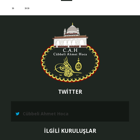
Sayfaya
Sayfa
Sonraki
Son
»
»»
Dön
Sayfa
Sayfaya
Git
TWİTTER
Cübbeli Ahmet Hoca
İLGİLİ KURULUŞLAR