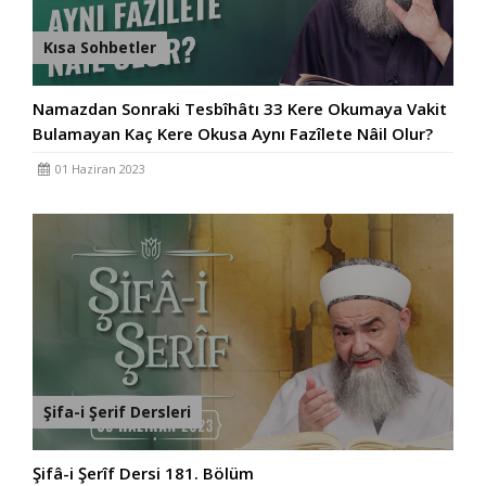
Kısa Sohbetler
Namazdan Sonraki Tesbîhâtı 33 Kere Okumaya Vakit
Bulamayan Kaç Kere Okusa Aynı Fazîlete Nâil Olur?
01 Haziran 2023
Şifa-i Şerif Dersleri
Şifâ-i Şerîf Dersi 181. Bölüm