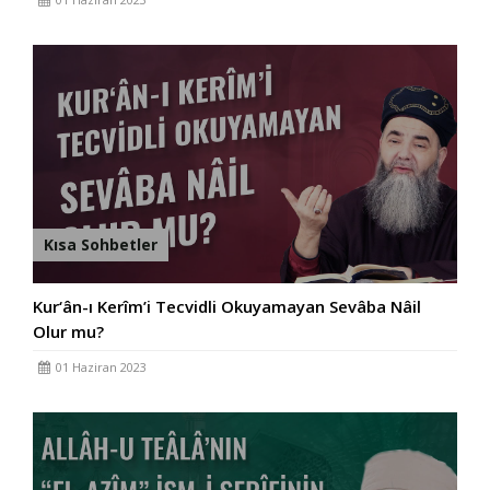
Kısa Sohbetler
Kur‘ân-ı Kerîm’i Tecvidli Okuyamayan Sevâba Nâil
Olur mu?
01 Haziran 2023