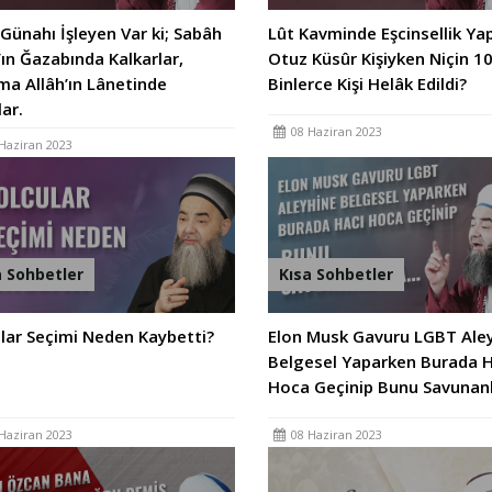
Günahı İşleyen Var ki; Sabâh
Lût Kavminde Eşcinsellik Ya
’ın Ğazabında Kalkarlar,
Otuz Küsûr Kişiyken Niçin 1
a Allâh’ın Lânetinde
Binlerce Kişi Helâk Edildi?
lar.
08 Haziran 2023
Haziran 2023
a Sohbetler
Kısa Sohbetler
lar Seçimi Neden Kaybetti?
Elon Musk Gavuru LGBT Ale
Belgesel Yaparken Burada H
Hoca Geçinip Bunu Savunan
Haziran 2023
08 Haziran 2023