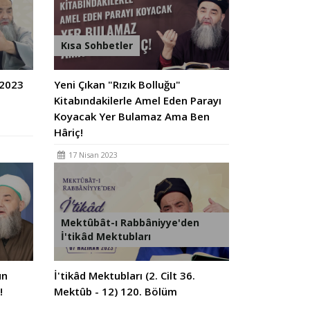
Kısa Sohbetler
 2023
Yeni Çıkan "Rızık Bolluğu"
Kitabındakilerle Amel Eden Parayı
Koyacak Yer Bulamaz Ama Ben
Hâriç!
17 Nisan 2023
Mektûbât-ı Rabbâniyye'den
İ'tikâd Mektubları
un
İ'tikâd Mektubları (2. Cilt 36.
!
Mektûb - 12) 120. Bölüm