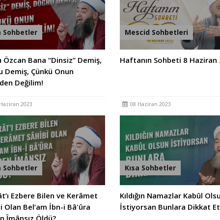
a Sohbetler
Mescid Sohbetleri
 Özcan Bana “Dinsiz” Demiş,
Haftanın Sohbeti 8 Haziran
u Demiş, Çünkü Onun
den Değilim!
Haziran 2023
08 Haziran 2023
a Sohbetler
Kısa Sohbetler
t’ı Ezbere Bilen ve Kerâmet
Kıldığın Namazlar Kabûl Ols
i Olan Bel‘am İbn-i Bâ'ûra
İstiyorsan Bunlara Dikkat Et
n Îmânsız Öldü?