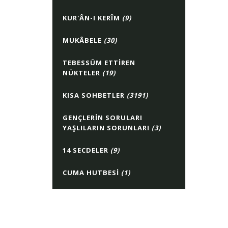
KUR'ÂN-I KERÎM
(9)
MUKÂBELE
(30)
TEBESSÜM ETTIREN
NÜKTELER
(19)
KISA SOHBETLER
(3191)
GENÇLERIN SORULARI
YAŞLILARIN SORUNLARI
(3)
14 SECDELER
(9)
CUMA HUTBESI
(1)