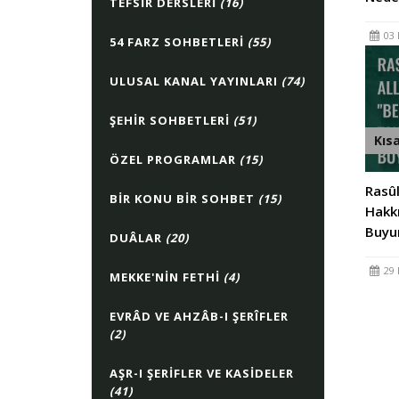
TEFSIR DERSLERI
(16)
03 
54 FARZ SOHBETLERI
(55)
ULUSAL KANAL YAYINLARI
(74)
ŞEHIR SOHBETLERI
(51)
Kıs
ÖZEL PROGRAMLAR
(15)
Rasûlüllâh ﷺ, All
BIR KONU BIR SOHBET
(15)
Hakk
Buyur
DUÂLAR
(20)
29 
MEKKE'NIN FETHI
(4)
EVRÂD VE AHZÂB-I ŞERÎFLER
(2)
AŞR-I ŞERIFLER VE KASIDELER
(41)