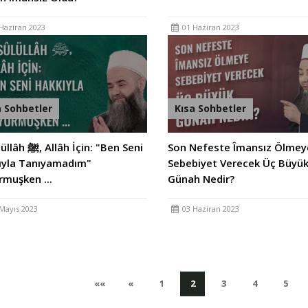
Haziran 2023
01 Haziran 2023
a Sohbetler
Kısa Sohbetler
âh İçin: "Ben Seni
Son Nefeste Îmansız Ölmey
ıyla Tanıyamadım"
Sebebiyet Verecek Üç Büyü
muşken ...
Günah Nedir?
Mayıs 2023
03 Haziran 2023
İlk
Önceki
(current)
(current)
(current)
(current)
(cur
««
«
1
2
3
4
5
Sayfaya
Sayfa