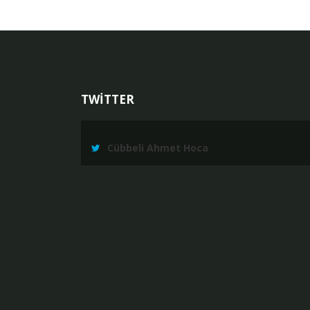
TWİTTER
Cübbeli Ahmet Hoca