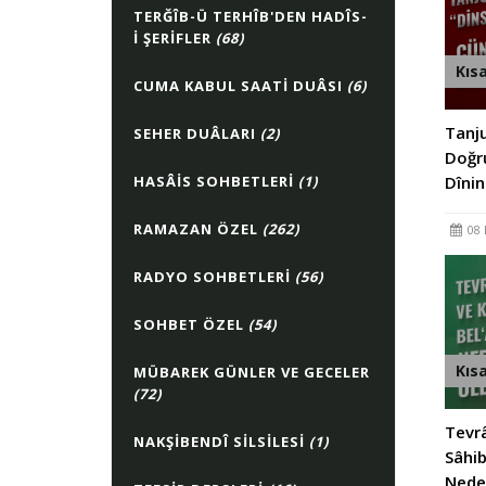
TERĞÎB-Ü TERHÎB'DEN HADÎS-
I ŞERIFLER
(68)
Kıs
CUMA KABUL SAATI DUÂSI
(6)
Tanju
SEHER DUÂLARI
(2)
Doğr
HASÂIS SOHBETLERI
(1)
Dînin
RAMAZAN ÖZEL
(262)
08 
RADYO SOHBETLERI
(56)
SOHBET ÖZEL
(54)
Kıs
MÜBAREK GÜNLER VE GECELER
(72)
Tevrâ
NAKŞIBENDÎ SILSILESI
(1)
Sâhib
Nede