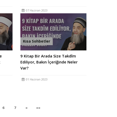
07 Haziran 2023
Kısa Sohbetler
e
9 Kitap Bir Arada Size Takdîm
k
Ediliyor, Bakın İçeriğinde Neler
Var?
01 Haziran 2023
rent)
(current)
(current)
Sonraki
Son
6
7
»
»»
Sayfa
Sayfaya