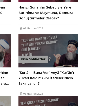
pan
Hangi Günahlar Sebebiyle Yere
00
Batırılma ve Maymuna, Domuza
Dönüştürmeler Olacak?
08 Haziran 2023
Kısa Sohbetler
yhine
“Kur‘ân'ı Bana Ver” veyâ “Kur‘ân'ı
acı
Yukarı Kaldır” Gibi İfâdeler Niçin
lara…
Sakıncalıdır?
08 Haziran 2023