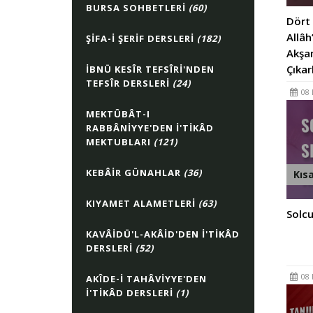
BURSA SOHBETLERI
(60)
Dört 
Allâh
ŞIFA-I ŞERIF DERSLERI
(182)
Akşam
Çıkar
İBNÜ KESÎR TEFSÎRI'NDEN
TEFSÎR DERSLERI
(24)
08 
MEKTÛBÂT-I
RABBÂNIYYE'DEN İ'TIKÂD
MEKTUBLARI
(121)
KEBÂIR GÜNAHLAR
(36)
Kıs
KIYAMET ALAMETLERI
(63)
Solcu
KAVÂIDÜ'L-AKÂID'DEN İ'TIKÂD
DERSLERI
(52)
08 
AKÎDE-I TAHÂVIYYE'DEN
İ'TIKÂD DERSLERI
(1)