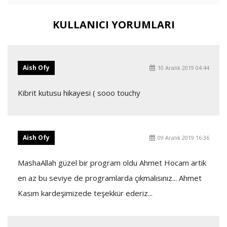
KULLANICI YORUMLARI
Aish Ofy
10 Aralık 2019 04:44
Kibrit kutusu hikayesi ( sooo touchy
Aish Ofy
09 Aralık 2019 16:36
MashaAllah güzel bir program oldu Ahmet Hocam artik
en az bu seviye de programlarda çıkmalısınız... Ahmet
Kasım kardeşimizede teşekkür ederiz...