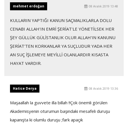
mehmet erdoğan
08 Aralık 2019 13:48
KULLARIN YAPTIĞI KANUN SAÇMALIKLARLA DOLU
CENABI ALLAH'IN EMRİ ŞERİAT'LE YÖNETİLSEK HER
ŞEY GÜLLÜK GÜLİSTANLIK OLUR ALLAH'IN KANUNU
ŞERİAT'TEN KORKANLAR YA SUÇLUDUR YADA HER
AN SUÇ İŞLEMEYE MEYİLLİ OLANLARDIR KISASTA
HAYAT VARDIR.
Hatice Derya
08 Aralık 2019 13:36
Maşaallah la guvvete illa billah !!Çok önemli görülen
Akademisyenin oturumun başındaki mesafeli duruşu
kapanışta ki olumlu duruşu ;fark apaçık