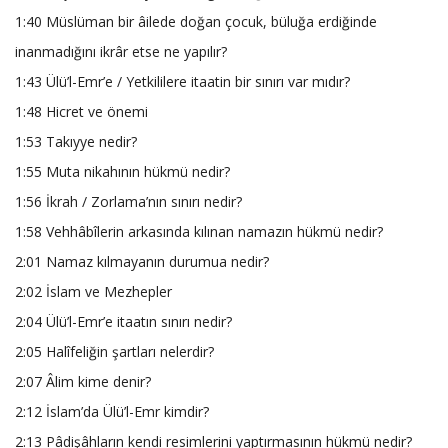
1:40 Müslüman bir âilede doğan çocuk, büluğa erdiğinde
inanmadığını ikrâr etse ne yapılır?
1:43 Ülü’l-Emr’e / Yetkililere itaatin bir sınırı var mıdır?
1:48 Hicret ve önemi
1:53 Takıyye nedir?
1:55 Muta nikahının hükmü nedir?
1:56 İkrah / Zorlama’nın sınırı nedir?
1:58 Vehhâbîlerin arkasında kılınan namazın hükmü nedir?
2:01 Namaz kılmayanın durumua nedir?
2:02 İslam ve Mezhepler
2:04 Ülü’l-Emr’e itaatın sınırı nedir?
2:05 Halîfeliğin şartları nelerdir?
2:07 Âlim kime denir?
2:12 İslam’da Ülü’l-Emr kimdir?
2:13 Pâdişâhların kendi resimlerini yaptırmasının hükmü nedir?