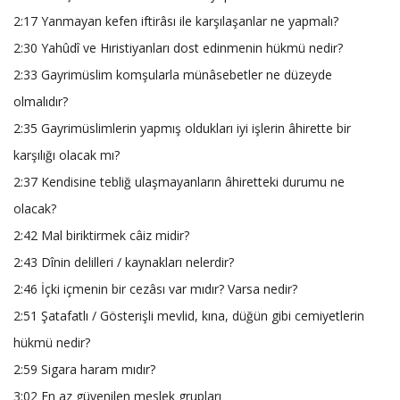
2:17 Yanmayan kefen iftirâsı ile karşılaşanlar ne yapmalı?
2:30 Yahûdî ve Hıristiyanları dost edinmenin hükmü nedir?
2:33 Gayrimüslim komşularla münâsebetler ne düzeyde
olmalıdır?
2:35 Gayrimüslimlerin yapmış oldukları iyi işlerin âhirette bir
karşılığı olacak mı?
2:37 Kendisine tebliğ ulaşmayanların âhiretteki durumu ne
olacak?
2:42 Mal biriktirmek câiz midir?
2:43 Dînin delilleri / kaynakları nelerdir?
2:46 İçki içmenin bir cezâsı var mıdır? Varsa nedir?
2:51 Şatafatlı / Gösterişli mevlid, kına, düğün gibi cemiyetlerin
hükmü nedir?
2:59 Sigara haram mıdır?
3:02 En az güvenilen meslek grupları