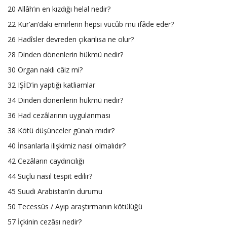
20 Allâh’ın en kızdığı helal nedir?
22 Kur’an’daki emirlerin hepsi vücûb mu ifâde eder?
26 Hadîsler devreden çıkarılısa ne olur?
28 Dinden dönenlerin hükmü nedir?
30 Organ nakli câiz mi?
32 IŞİD’in yaptığı katliamlar
34 Dinden dönenlerin hükmü nedir?
36 Had cezâlarının uygulanması
38 Kötü düşünceler günah mıdır?
40 İnsanlarla ilişkimiz nasıl olmalıdır?
42 Cezâların caydırıcılığı
44 Suçlu nasıl tespit edilir?
45 Suudi Arabistan’ın durumu
50 Tecessüs / Ayıp araştırmanın kötülüğü
57 İçkinin cezâsı nedir?