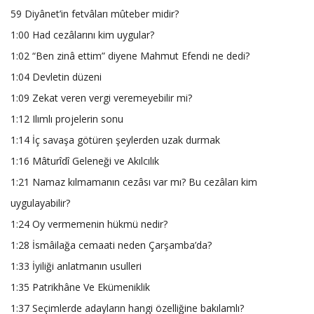
59 Diyânet’in fetvâları mûteber midir?
1:00 Had cezâlarını kim uygular?
1:02 “Ben zinâ ettim” diyene Mahmut Efendi ne dedi?
1:04 Devletin düzeni
1:09 Zekat veren vergi veremeyebilir mi?
1:12 Ilımlı projelerin sonu
1:14 İç savaşa götüren şeylerden uzak durmak
1:16 Mâturîdî Geleneği ve Akılcılık
1:21 Namaz kılmamanın cezâsı var mı? Bu cezâları kim
uygulayabilir?
1:24 Oy vermemenin hükmü nedir?
1:28 İsmâilağa cemaati neden Çarşamba’da?
1:33 İyiliği anlatmanın usulleri
1:35 Patrikhâne Ve Ekümeniklik
1:37 Seçimlerde adayların hangi özelliğine bakılamlı?