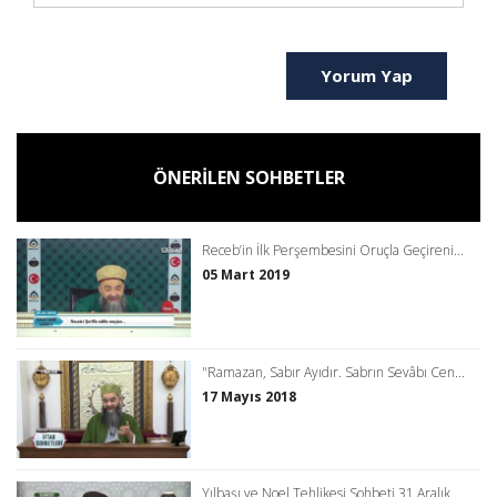
Yorum Yap
ÖNERİLEN SOHBETLER
Receb’in İlk Perşembesini Oruçla Geçireni...
05 Mart 2019
"Ramazan, Sabır Ayıdır. Sabrın Sevâbı Cen...
17 Mayıs 2018
Yılbaşı ve Noel Tehlikesi Sohbeti 31 Aralık...