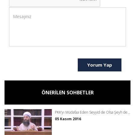
Yorum Yap
ÖNERİLEN SOHBETLER
PKK’yı Müdafaa Eden Seyyid de Olsa Şeyh de...
05 Kasım 2016