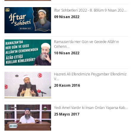
İftar Sohbetleri 2022 - 8. Bölüm 9 Nisan 202...
09 Nisan 2022
Ramazan'da Her Gün ve Gecede Allâh'ın
Cehenn...
10 Nisan 2022
Hazreti Ali Efendimiz’e Peygamber Efendimiz
V...
20 Kasım 2016
Yedi Amel Vardır ki İnsan Onları Yaparsa Kab...
25 Mayıs 2017