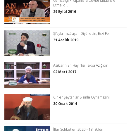
Cemaatçilik Yapanlara Devlet Müdahale
Etmelid...
29 Eylül 2016
Şî’ayla İmzâlaşan Diyânet’in, Eski Fe...
31 Aralık 2019
Azıkların En Hayırlısı Takva Azığıdır!
02 Mart 2017
Cinler Şeytanlar Sizinle Oynamasın!
30 Ocak 2014
İftar Sohbetleri 2020 - 13. Bölüm