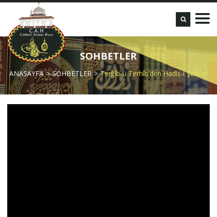
SOHBETLER
ANASAYFA
SOHBETLER
Terğîb-ü Terhîb'den Hadîs-i Şerifler