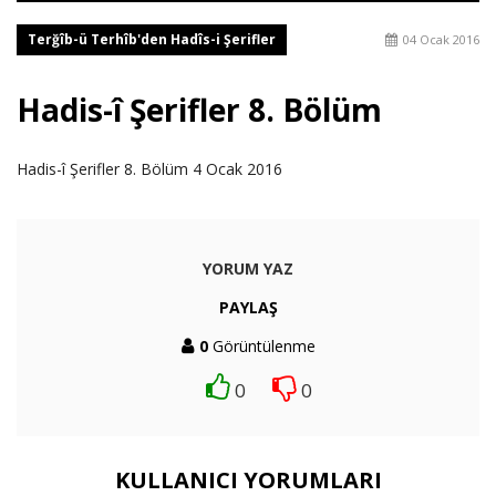
Terğîb-ü Terhîb'den Hadîs-i Şerifler
04 Ocak 2016
Hadis-î Şerifler 8. Bölüm
Hadis-î Şerifler 8. Bölüm 4 Ocak 2016
YORUM YAZ
PAYLAŞ
0
Görüntülenme
0
0
KULLANICI YORUMLARI