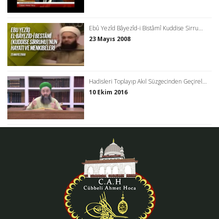
Ebû Yezîd Bâyezîd-i Bistâmî Kuddise Sirru...
23 Mayıs 2008
Hadisleri Toplayıp Akıl Süzgecinden Geçirel...
10 Ekim 2016