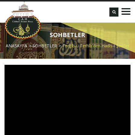
SOHBETLER
ANASAYFA
SOHBETLER
Terğîb-ü Terhîb'den Hadîs-i Şerifler