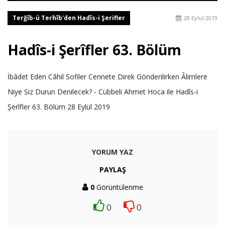
Terğîb-ü Terhîb'den Hadîs-i Şerifler
28 Eylül 2019
Hadîs-i Şerîfler 63. Bölüm
İbâdet Eden Câhil Sofiler Cennete Direk Gönderilirken Âlimlere
Niye Siz Durun Denilecek? - Cübbeli Ahmet Hoca ile Hadîs-i
Şerîfler 63. Bölüm 28 Eylül 2019
YORUM YAZ
PAYLAŞ
0
Görüntülenme
0
0