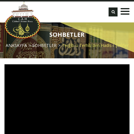
SOHBETLER
ANASAYFA
SOHBETLER
Terğîb-ü Terhîb'den Hadîs-i Şerifler