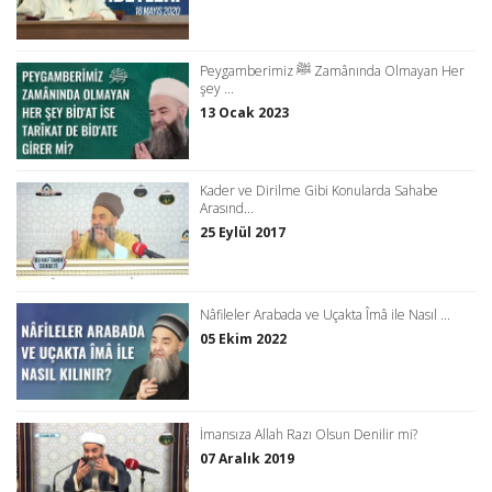
Peygamberimiz ﷺ Zamânında Olmayan Her
şey ...
13 Ocak 2023
Kader ve Dirilme Gibi Konularda Sahabe
Arasınd...
25 Eylül 2017
Nâfileler Arabada ve Uçakta Îmâ ile Nasıl ...
05 Ekim 2022
İmansıza Allah Razı Olsun Denilir mi?
07 Aralık 2019