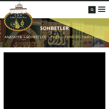
SOHBETLER
ANASAYFA
SOHBETLER
Terğîb-ü Terhîb'den Hadîs-i Şerifler