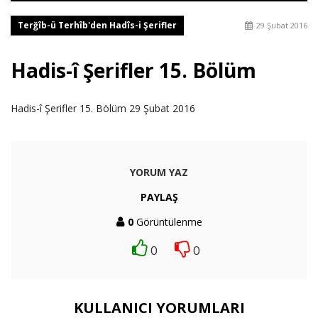
Terğîb-ü Terhîb'den Hadîs-i Şerifler
29 Şubat 2016
Hadis-î Şerifler 15. Bölüm
Hadis-î Şerifler 15. Bölüm 29 Şubat 2016
YORUM YAZ
PAYLAŞ
0
Görüntülenme
0
0
KULLANICI YORUMLARI