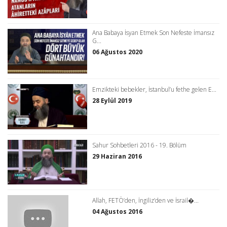
Ana Babaya İsyan Etmek Son Nefeste İmansız
G...
06 Ağustos 2020
Emzikteki bebekler, İstanbul’u fethe gelen E...
28 Eylül 2019
Sahur Sohbetleri 2016 - 19. Bölüm
29 Haziran 2016
Allah, FETÖ’den, İngiliz’den ve İsrail�...
04 Ağustos 2016