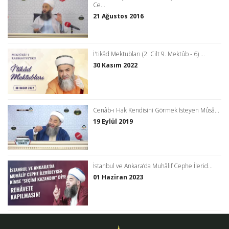
Ce...
21 Ağustos 2016
İ'tikâd Mektubları (2. Cilt 9. Mektûb - 6) ...
30 Kasım 2022
Cenâb-ı Hak Kendisini Görmek İsteyen Mûsâ...
19 Eylül 2019
İstanbul ve Ankara’da Muhâlif Cephe İlerid...
01 Haziran 2023