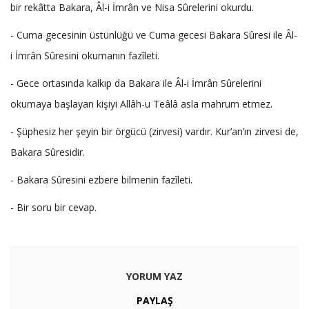
bir rekâtta Bakara, Âl-i İmrân ve Nisa Sûrelerini okurdu.
- Cuma gecesinin üstünlüğü ve Cuma gecesi Bakara Sûresi ile Âl-
i İmrân Sûresini okumanın fazîleti.
- Gece ortasında kalkıp da Bakara ile Âl-i İmrân Sûrelerini
okumaya başlayan kişiyi Allâh-u Teâlâ asla mahrum etmez.
- Şüphesiz her şeyin bir örgücü (zirvesi) vardır. Kur‘an’ın zirvesi de,
Bakara Sûresidir.
- Bakara Sûresini ezbere bilmenin fazîleti.
- Bir soru bir cevap.
YORUM YAZ
PAYLAŞ