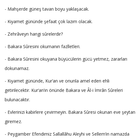
- Mahşerde güneş tavan boyu yaklaşacak.
- Kıyamet gününde şefaat çok lazım olacak.
- Zehrâveyn hangi sûrelerdir?
- Bakara Sûresini okumanın fazîletleri.
- Bakara Sûresini okuyana büyücülerin gücü yetmez, zararları
dokunamaz.
- Kıyamet gününde, Kur‘an ve onunla amel eden ehli
getirilecektir. Kur‘an’ın önünde Bakara ve Âl-i İmrân Sûreleri
bulunacaktır.
- Evlerinizi kabirlere çevirmeyin. Bakara Sûresi okunan eve şeytan
giremez.
- Peygamber Efendimiz Sallallâhu Aleyhi ve Sellem’in namazda