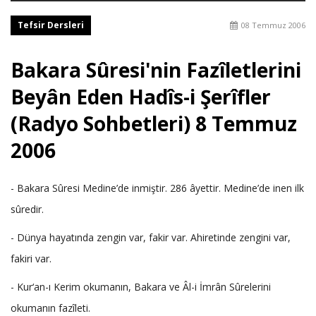
Tefsir Dersleri
08 Temmuz 2006
Bakara Sûresi'nin Fazîletlerini
Beyân Eden Hadîs-i Şerîfler
(Radyo Sohbetleri) 8 Temmuz
2006
- Bakara Sûresi Medine’de inmiştir. 286 âyettir. Medine’de inen ilk
sûredir.
- Dünya hayatında zengin var, fakir var. Ahiretinde zengini var,
fakiri var.
- Kur‘an-ı Kerim okumanın, Bakara ve Âl-i İmrân Sûrelerini
okumanın fazîleti.