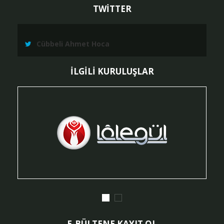
TWİTTER
Cübbeli Ahmet Hoca
İLGİLİ KURULUŞLAR
E-BÜLTENE KAYIT OL