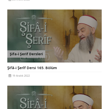
Şifa-i Şerif Dersleri
Şifâ-i Şerîf Dersi 165. Bölüm
19 Aralık 2022