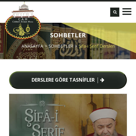
SOHBETLER
ANASAYFA
SOHBETLER
Şifa-i Şerif Dersleri
DERSLERE GÖRE TASNİFLER