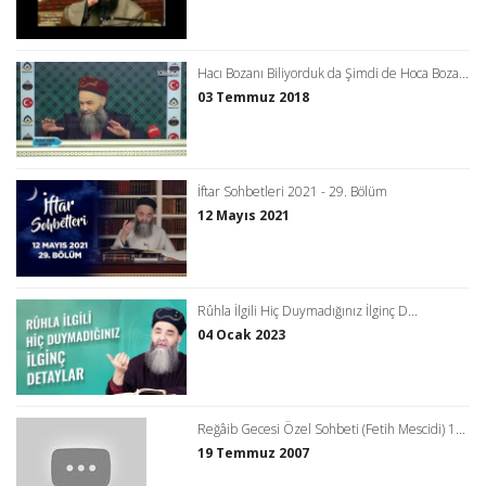
Hacı Bozanı Biliyorduk da Şimdi de Hoca Boza...
03 Temmuz 2018
İftar Sohbetleri 2021 - 29. Bölüm
12 Mayıs 2021
Rûhla İlgili Hiç Duymadığınız İlginç D...
04 Ocak 2023
Reğâib Gecesi Özel Sohbeti (Fetih Mescidi) 1...
19 Temmuz 2007