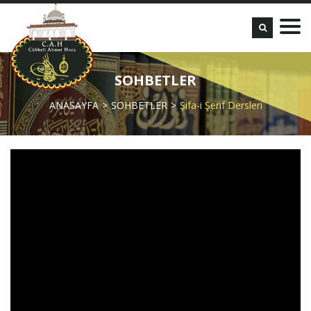
SOHBETLER
ANASAYFA
SOHBETLER
Şifa-i Şerif Dersleri