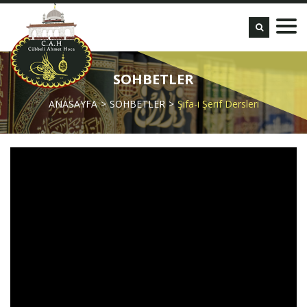
SOHBETLER
ANASAYFA
SOHBETLER
Şifa-i Şerif Dersleri