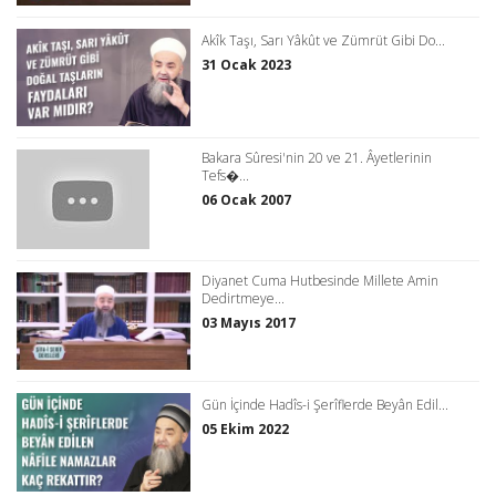
Akîk Taşı, Sarı Yâkût ve Zümrüt Gibi Do...
31 Ocak 2023
Bakara Sûresi'nin 20 ve 21. Âyetlerinin
Tefs�...
06 Ocak 2007
Diyanet Cuma Hutbesinde Millete Amin
Dedirtmeye...
03 Mayıs 2017
Gün İçinde Hadîs-i Şerîflerde Beyân Edil...
05 Ekim 2022