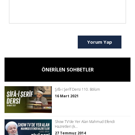
Yorum Yap
ÖNERİLEN SOHBETLER
Şifâ-i Şerîf Dersi 110. Bölüm
16 Mart 2021
Show TV'de Yer Alan Mahmud Efendi
Hazretleri (k...
27 Temmuz 2014