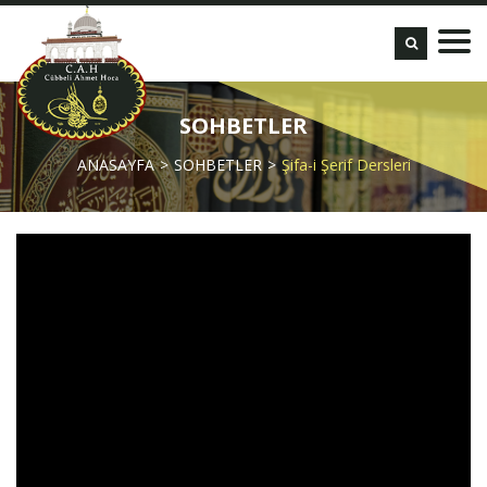
SOHBETLER
ANASAYFA
SOHBETLER
Şifa-i Şerif Dersleri