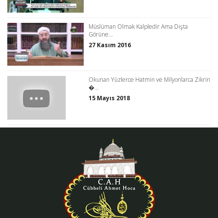
Müslüman Olmak Kalpledir Ama Dışta
Görüne...
27 Kasım 2016
Okunan Yüzlerce Hatmin ve Milyonlarca Zikrin
�...
15 Mayıs 2018