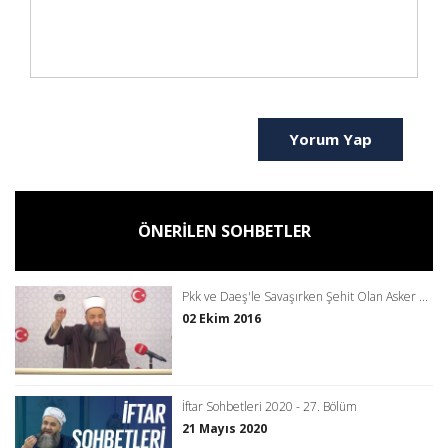
Yorum Yap
ÖNERİLEN SOHBETLER
Pkk ve Daeş'le Savaşırken Şehit Olan Asker ...
02 Ekim 2016
İftar Sohbetleri 2020 - 27. Bölüm
21 Mayıs 2020