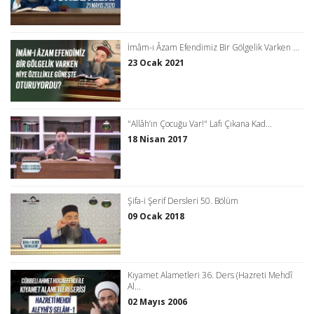
İmâm-ı Âzam Efendimiz Bir Gölgelik Varken ...
23 Ocak 2021
"Allâh’ın Çocuğu Var!" Lafı Çıkana Kad...
18 Nisan 2017
Şifa-i Şerif Dersleri 50. Bölüm
09 Ocak 2018
Kıyamet Alametleri 36. Ders (Hazreti Mehdî
Al...
02 Mayıs 2006