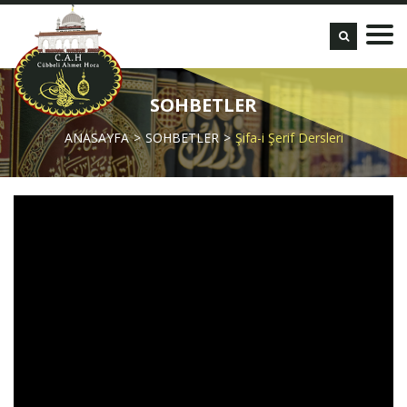
SOHBETLER
ANASAYFA
SOHBETLER
Şifa-i Şerif Dersleri