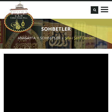
SOHBETLER
ANASAYFA
SOHBETLER
Şifa-i Şerif Dersleri