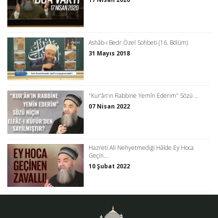
Ashâb-ı Bedr Özel Sohbeti (16. Bölüm)
31 Mayıs 2018
"Kur’ân’ın Rabbine Yemîn Ederim" Sözü ...
07 Nisan 2022
Hazreti Ali Nehyetmediği Hâlde Ey Hoca
Geçin...
10 Şubat 2022