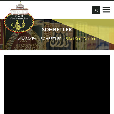
SOHBETLER
ANASAYFA
SOHBETLER
Şifa-i Şerif Dersleri