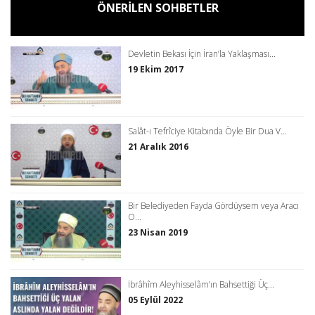
ÖNERİLEN SOHBETLER
Devletin Bekası İçin İran’la Yaklaşması...
19 Ekim 2017
Salât-ı Tefrîciye Kitabında Öyle Bir Dua V...
21 Aralık 2016
Bir Belediyeden Fayda Gördüysem veya Aracı
O...
23 Nisan 2019
İbrâhîm Aleyhisselâm’ın Bahsettiği Üç...
05 Eylül 2022