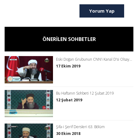
Yorum Yap
ÖNERİLEN SOHBETLER
Eski Doğan Grubunun CNN’i Kanal D’si Olsay...
17 Ekim 2019
Bu Haftanın Sohbeti 12 Şubat 2019
12 Şubat 2019
Şifa-i Şerif Dersleri 63. Bölüm
30 Ekim 2018