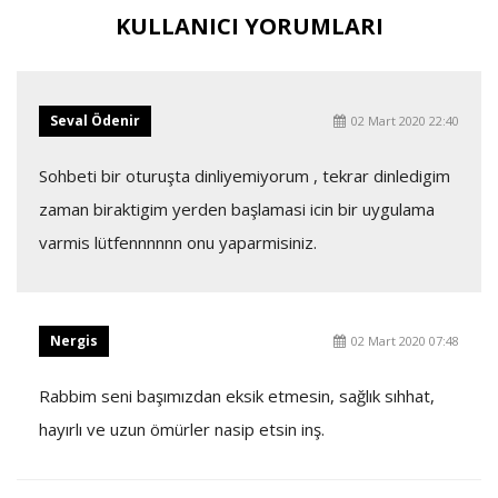
KULLANICI YORUMLARI
Seval Ödenir
02 Mart 2020 22:40
Sohbeti bir oturuşta dinliyemiyorum , tekrar dinledigim
zaman biraktigim yerden başlamasi icin bir uygulama
varmis lütfennnnnn onu yaparmisiniz.
Nergis
02 Mart 2020 07:48
Rabbim seni başımızdan eksik etmesin, sağlık sıhhat,
hayırlı ve uzun ömürler nasip etsin inş.