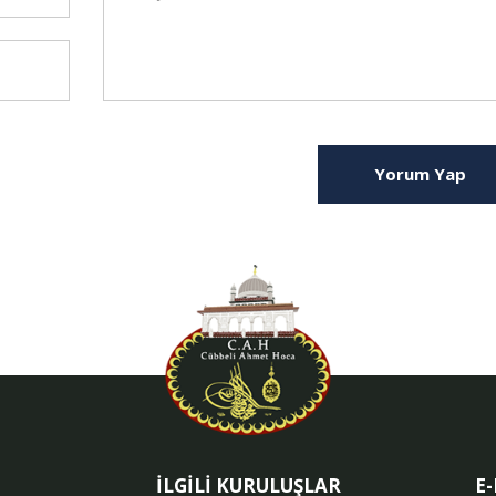
Yorum Yap
İLGİLİ KURULUŞLAR
E