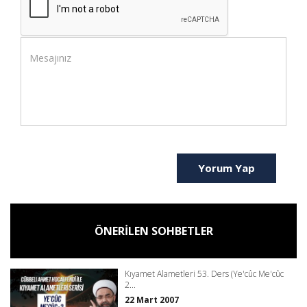
Yorum Yap
ÖNERİLEN SOHBETLER
Kıyamet Alametleri 53. Ders (Ye'cûc Me'cûc
2...
22 Mart 2007