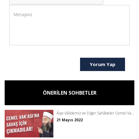
Yorum Yap
ÖNERİLEN SOHBETLER
Âişe Vâlidemiz ve Diğer Sahâbeler Cemel Va...
21 Mayıs 2022