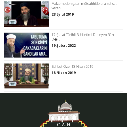
Malzemeden çalan müteahhitle ona ruhsat
veren...
28 Eylül 2019
17 Şubat Târihli Sohbetimi Dinleyen Bâzı
D�...
19 Şubat 2022
Sohbet Özel 18 Nisan 2019
18 Nisan 2019