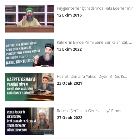
Peygamberler İçtihatlarında Hata Ederler mi?
12 Ekim 2016
Kâfirlerin Elinde Yirmi Sene Esir Kalan Zât, ...
13 Ekim 2022
Hazreti Osman’a Yahûdî Diyen Bir Şîî, Ki...
23 Ocak 2021
Receb-i Şerîf'in İlk Gecesini İhyâ Etmenin...
27 Ocak 2022