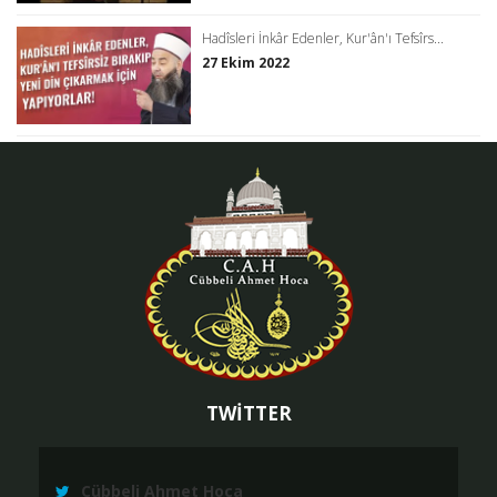
Hadîsleri İnkâr Edenler, Kur'ân'ı Tefsîrs...
27 Ekim 2022
TWİTTER
Cübbeli Ahmet Hoca