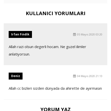
KULLANICI YORUMLARI
Irfan Findik
05 Mayıs 2020 03:20
Allah razi olsun degerli hocam. Ne guzel ilimler
anlatiyorsun.
Deniz
04 Mayıs 2020 21:13
Allah cc bizleri sizden dünyada da ahirette de ayırmasın
YORUM YAZ