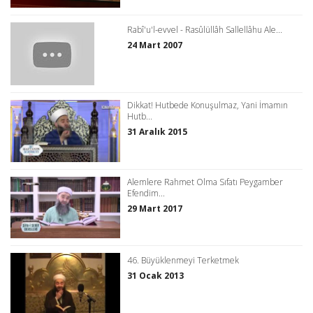
Rabî'u'l-evvel - Rasûlüllâh Sallellâhu Ale...
24 Mart 2007
Dikkat! Hutbede Konuşulmaz, Yani İmamın
Hutb...
31 Aralık 2015
Alemlere Rahmet Olma Sıfatı Peygamber
Efendim...
29 Mart 2017
46. Büyüklenmeyi Terketmek
31 Ocak 2013