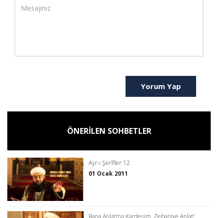
Yorum Yap
ÖNERİLEN SOHBETLER
Aşr-ı Şerîfler 12
01 Ocak 2011
Bana Anlatma Kardeşim, Zebaniye Anlat!