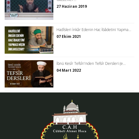
27 Haziran 2019
Hadîsleri İnkâr Edenin Hac İbâdetini Yapma...
07 Ekim 2021
İbnü Kesîr Tefsîri'nden Tefsîr Dersleri (e...
04 Mart 2022