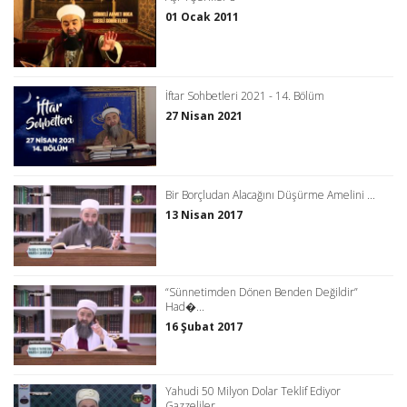
01 Ocak 2011
İftar Sohbetleri 2021 - 14. Bölüm
27 Nisan 2021
Bir Borçludan Alacağını Düşürme Amelini ...
13 Nisan 2017
“Sünnetimden Dönen Benden Değildir”
Had�...
16 Şubat 2017
Yahudi 50 Milyon Dolar Teklif Ediyor
Gazzeliler...