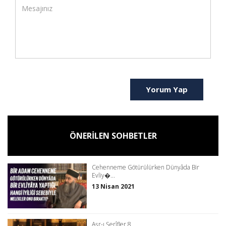
Yorum Yap
ÖNERİLEN SOHBETLER
Cehenneme Götürülürken Dünyâda Bir
Evliy�...
13 Nisan 2021
Aşr-ı Şerîfler 8