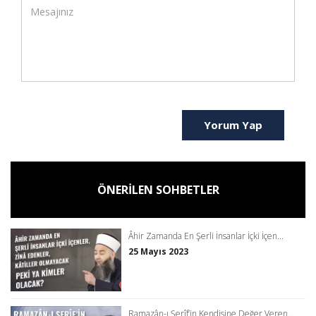
Yorum Yap
ÖNERİLEN SOHBETLER
Âhir Zamanda En Şerli İnsanlar İçki İçen...
25 Mayıs 2023
Ramazân-ı Şerîf’in Kendisine Değer Veren...