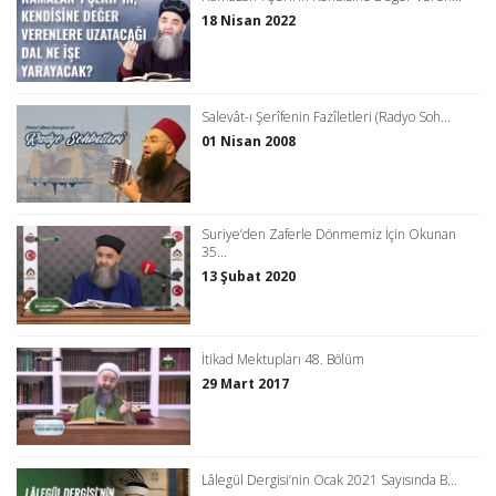
18 Nisan 2022
Salevât-ı Şerîfenin Fazîletleri (Radyo Soh...
01 Nisan 2008
Suriye’den Zaferle Dönmemiz İçin Okunan
35...
13 Şubat 2020
İtikad Mektupları 48. Bölüm
29 Mart 2017
Lâlegül Dergisi’nin Ocak 2021 Sayısında B...