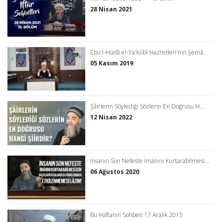
28 Nisan 2021
Ebu'l-Hüdâ el-Ya'kûbî Hazretleri'nin Şemâ...
05 Kasım 2019
Şâirlerin Söylediği Sözlerin En Doğrusu H...
12 Nisan 2022
İnsanın Son Nefeste İmanını Kurtarabilmesi...
06 Ağustos 2020
Bu Haftanın Sohbeti 17 Aralık 2015