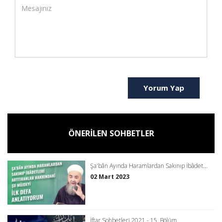
Yorum Yap
ÖNERİLEN SOHBETLER
Şa'bân Ayında Haramlardan Sakınıp İbâdet...
02 Mart 2023
İftar Sohbetleri 2021 - 15. Bölüm