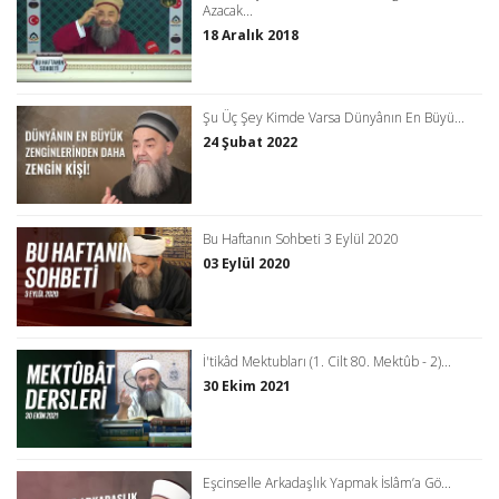
Azacak...
18 Aralık 2018
Şu Üç Şey Kimde Varsa Dünyânın En Büyü...
24 Şubat 2022
Bu Haftanın Sohbeti 3 Eylül 2020
03 Eylül 2020
İ'tikâd Mektubları (1. Cilt 80. Mektûb - 2)...
30 Ekim 2021
Eşcinselle Arkadaşlık Yapmak İslâm’a Gö...