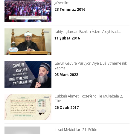
güvenilm...
23 Temmuz 2016
İlahiyatçılardan Bazıları Âdem Aleyhissel...
11 Şubat 2016
Gavur Gavura Vuruyor Diye Duâ Etmemezlik
Yapma...
03 Mart 2022
Cübbeli Ahmet Hocaefendi ile Mukâbele 2.
Cüz
26 Ocak 2017
İtikad Mektubları 21. Bölüm