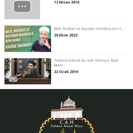
13 Nisan 2016
Belâ, Musîbet ve Büyüden Muhâfaza İçin H...
20 Ekim 2022
Tekâmül Ederek Bu Hale Gelmişiz, Allah
Beter...
22 Ocak 2019