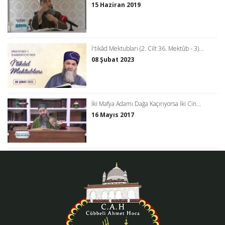
15 Haziran 2019
İ'tikâd Mektubları (2. Cilt 36. Mektûb - 3)...
08 Şubat 2023
İki Mafya Adamı Dağa Kaçırıyorsa İki Cin...
16 Mayıs 2017