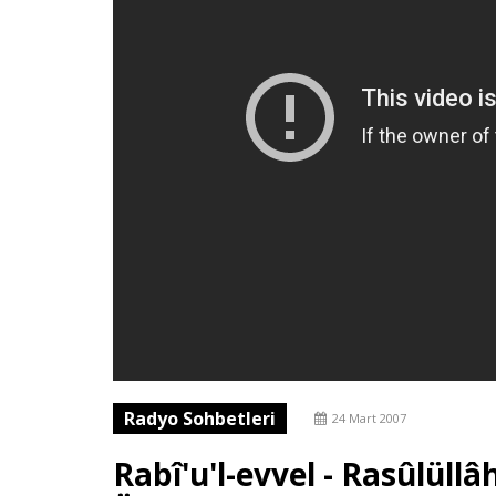
Radyo Sohbetleri
24 Mart 2007
Rabî'u'l-evvel - Rasûlüllâ