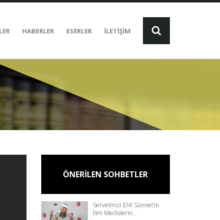
LER
HABERLER
ESERLER
İLETİŞİM
ÖNERİLEN SOHBETLER
Servetinizi Ehli Sünnet’in
İlim Meclislerin...