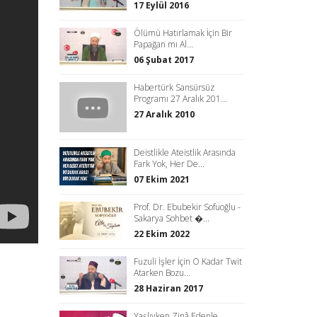
17 Eylül 2016
Ölümü Hatırlamak İçin Bir
Papağan mı Al...
06 Şubat 2017
Habertürk Sansürsüz
Programı 27 Aralık 201...
27 Aralık 2010
Deistlikle Ateistlik Arasında
Fark Yok, Her De...
07 Ekim 2021
Prof. Dr. Ebubekir Sofuoğlu -
Sakarya Sohbet �...
22 Ekim 2022
Fuzuli İşler İçin O Kadar Twit
Atarken Bozu...
28 Haziran 2017
Yaşlıyken Zinâ Edenle