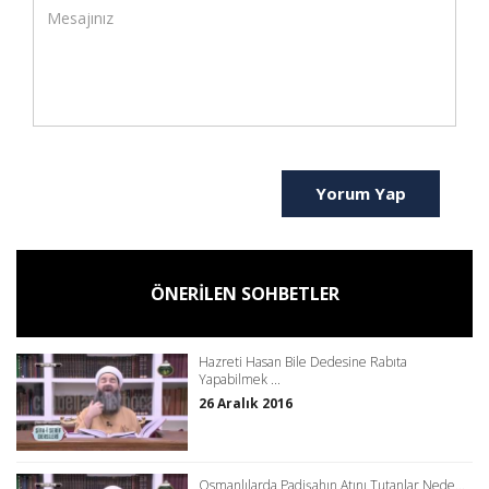
Yorum Yap
ÖNERİLEN SOHBETLER
Hazreti Hasan Bile Dedesine Rabıta
Yapabilmek ...
26 Aralık 2016
Osmanlılarda Padişahın Atını Tutanlar Nede...