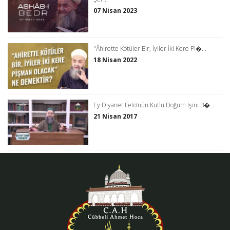
07 Nisan 2023
"Âhirette Kötüler Bir, İyiler İki Kere Pi�...
18 Nisan 2022
Ey Diyanet Fetö’nün Kutlu Doğum İşini B�...
21 Nisan 2017