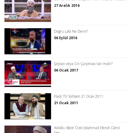
27 Aralık 2016
Doğru Lafa Ne Denir?
06 Eylül 2016
Şeytan veya Cin Çarpması Var mıdır?
06 Ocak 2017
Flash TV Sohbeti 21 Ocak 2011
21 Ocak 2011
Ashâb-ı Bedr Özel (Mahmud Efendi Câmii
Şer...