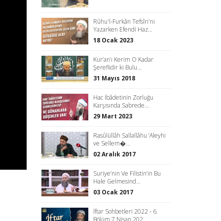
Rûhu'l-Furkân Tefsîri'ni
Yazarken Efendi Haz...
18 Ocak 2023
Kur’an’ı Kerim O Kadar
Şereflidir ki Bulu...
31 Mayıs 2018
Hac İbâdetinin Zorluğu
Karşısında Sabrede...
29 Mart 2023
Rasûlüllâh Sallallâhu ‘Aleyhi
ve Sellem�...
02 Aralık 2017
Suriye’nin Ve Filistin’in Bu
Hale Gelmesind...
03 Ocak 2017
İftar Sohbetleri 2022 - 6.
Bölüm 7 Nisan 202...