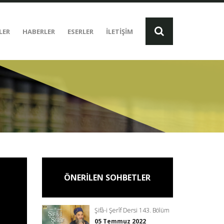
LER
HABERLER
ESERLER
İLETİŞİM
ÖNERİLEN SOHBETLER
Şifâ-i Şerîf Dersi 143. Bölüm
05 Temmuz 2022