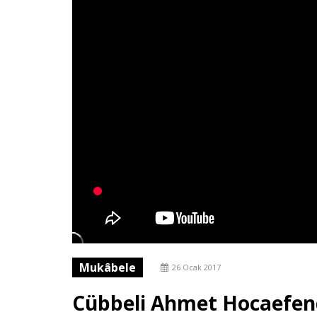
Mukâbele
26 Ocak 2017
Cübbeli Ahmet Hocaefend