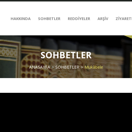
HAKKINDA
SOHBETLER
REDDİYELER
ARŞİV
ZİYARET
SOHBETLER
ANASAYFA
SOHBETLER
Mukâbele