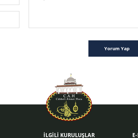
Yorum Yap
İLGİLİ KURULUŞLAR
E