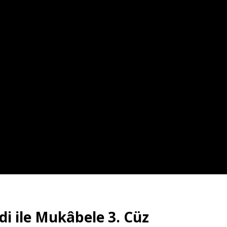
i ile Mukâbele 3. Cüz