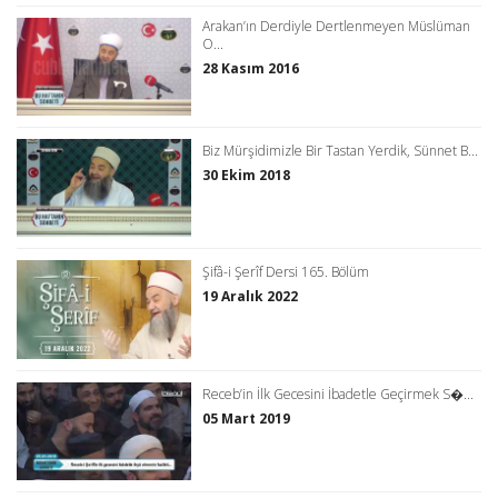
Arakan’ın Derdiyle Dertlenmeyen Müslüman
O...
28 Kasım 2016
Biz Mürşidimizle Bir Tastan Yerdik, Sünnet B...
30 Ekim 2018
Şifâ-i Şerîf Dersi 165. Bölüm
19 Aralık 2022
Receb’in İlk Gecesini İbadetle Geçirmek S�...
05 Mart 2019