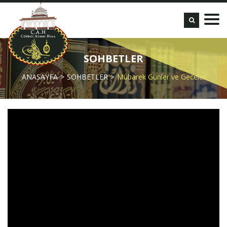
SOHBETLER
ANASAYFA
SOHBETLER
Mübarek Günler ve Geceler