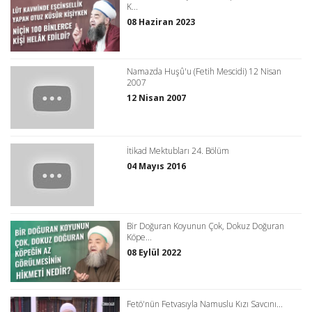
K...
08 Haziran 2023
Namazda Huşû'u (Fetih Mescidi) 12 Nisan
2007
12 Nisan 2007
İtikad Mektubları 24. Bölüm
04 Mayıs 2016
Bir Doğuran Koyunun Çok, Dokuz Doğuran
Köpe...
08 Eylül 2022
Fetö'nün Fetvasıyla Namuslu Kızı Savcını...