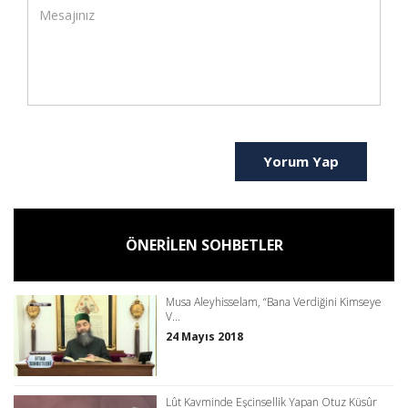
Yorum Yap
ÖNERİLEN SOHBETLER
Musa Aleyhisselam, “Bana Verdiğini Kimseye
V...
24 Mayıs 2018
Lût Kavminde Eşcinsellik Yapan Otuz Küsûr