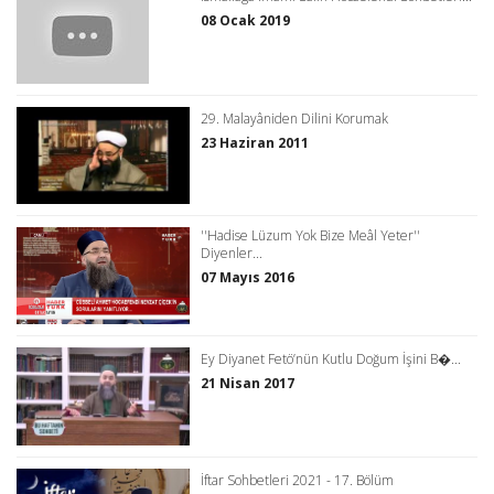
08 Ocak 2019
29. Malayâniden Dilini Korumak
23 Haziran 2011
''Hadise Lüzum Yok Bize Meâl Yeter''
Diyenler...
07 Mayıs 2016
Ey Diyanet Fetö’nün Kutlu Doğum İşini B�...
21 Nisan 2017
İftar Sohbetleri 2021 - 17. Bölüm