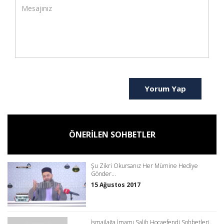
Yorum Yap
ÖNERİLEN SOHBETLER
Şu Zikri Okursanız Her Mümine Hediye
Gönder...
15 Ağustos 2017
İsmailağa İmamı Salih Hocaefendi Sohbetleri...