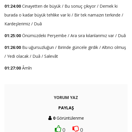
01:24:00
Cinayetten de büyük / Bu sonuç çıkıyor / Demek ki
burada o kadar büyük tehlike var ki / Bir tek namazın terkinde /
Kardeşlerimiz / Duâ
01:25:00
Önümüzdeki Perşembe / Ara sıra kılanlarımız var / Duâ
01:26:00
Bu uğursuzluğun / Birinde güncele girdik / Altıncı olmuş
/ Yedi olacak / Duâ / Salevât
01:27:00
Âmîn
YORUM YAZ
PAYLAŞ
0
Görüntülenme
0
0