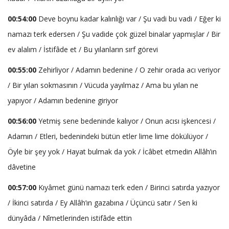
00:54:00
Deve boynu kadar kalınlığı var / Şu vadi bu vadi / Eğer ki
namazı terk edersen / Şu vadide çok güzel binalar yapmışlar / Bir
ev alalım / İstifâde et / Bu yılanların sırf görevi
00:55:00
Zehirliyor / Adamın bedenine / O zehir orada acı veriyor
/ Bir yılan sokmasının / Vücuda yayılmaz / Ama bu yılan ne
yapıyor / Adamın bedenine giriyor
00:56:00
Yetmiş sene bedeninde kalıyor / Onun acısı işkencesi /
Adamın / Etleri, bedenindeki bütün etler lime lime dökülüyor /
Öyle bir şey yok / Hayat bulmak da yok / İcâbet etmedin Allâh’ın
dâvetine
00:57:00
Kıyâmet günü namazı terk eden / Birinci satırda yazıyor
/ İkinci satırda / Ey Allâh’ın gazabına / Üçüncü satır / Sen ki
dünyâda / Nîmetlerinden istifâde ettin