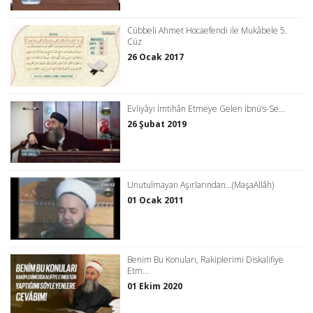
Cübbeli Ahmet Hocaefendi ile Mukâbele 5.
Cüz
26 Ocak 2017
Evliyâyı İmtihân Etmeye Gelen İbnü’s-Se...
26 Şubat 2019
Unutulmayan Aşırlarından...(MaşaAllâh)
01 Ocak 2011
Benim Bu Konuları, Rakiplerimi Diskalifiye
Etm...
01 Ekim 2020