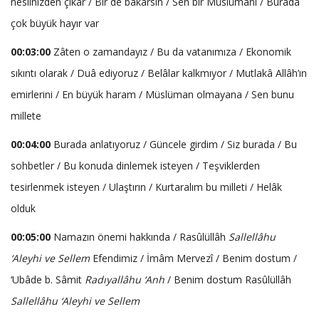
neslinizden çıkar / Bir de bakarsın / Sen bir Müslümanı / Burada
çok büyük hayır var
00:03:00
Zâten o zamandayız / Bu da vatanımıza / Ekonomik
sıkıntı olarak / Duâ ediyoruz / Belâlar kalkmıyor / Mutlakâ Allâh’ın
emirlerini / En büyük haram / Müslüman olmayana / Sen bunu
millete
00:04:00
Burada anlatıyoruz / Güncele girdim / Siz burada / Bu
sohbetler / Bu konuda dinlemek isteyen / Teşviklerden
tesirlenmek isteyen / Ulaştırın / Kurtaralım bu milleti / Helâk
olduk
00:05:00
Namazın önemi hakkında / Rasûlüllâh
Sallellâhu
‘Aleyhi ve Sellem
Efendimiz / İmâm Mervezî / Benim dostum /
‘Ubâde b. Sâmit
Radıyallâhu ‘Anh
/ Benim dostum Rasûlüllâh
Sallellâhu ‘Aleyhi ve Sellem