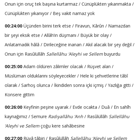
Onun için oruç tek başına kurtarmaz / Cünüplükten yıkanmakta /
Cünüplükten yıkanıyor / Beş vakit namaz yok
00:24:00
Üçünden birini terk etse / Firavun, Kârûn / Namazdan
bir şeyi eksik etse / Allâh’ın düşmanı / Büyük bir olay /
Anlatamadık hâlâ / Dirileceğine inanan / Akıl alacak bir şey değil /
Onun için Rasûlüllâh
Sallellâhu ‘Aleyhi ve Sellem
buyurdu
00:25:00
Adam öldüren zâlimler olacak / Rüşvet alan /
Müslüman olduklarını söyleyecekler / Hele ki şehvetlerine tâbî
olarak / Sarhoş olunca / İkindiden sonra içki içmiş / Yazlığa gitti /
Konsere gittim
00:26:00
Keyfinin peşine uyarak / Evde ocakta / Duâ / En sahîh
kaynağımız / Semure
Radıyallâhu ‘Anh
/ Rasûlüllâh
Sallellâhu
‘Aleyhi ve Sellem
çoğu kere sahâbesine
00:27:00
Rüyâ tâbiri / Rasûlüllâh
Sallellâhu ‘Aleyhi ve Sellem