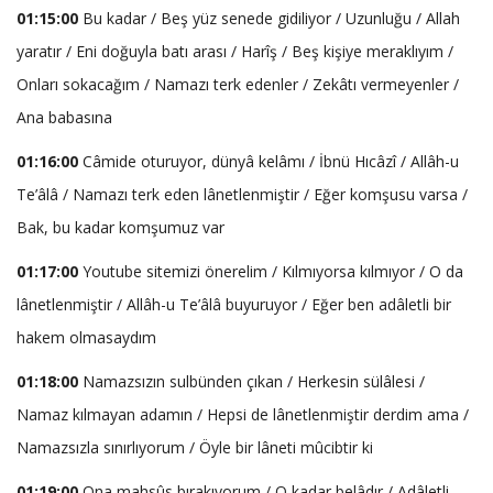
01:15:00
Bu kadar / Beş yüz senede gidiliyor / Uzunluğu / Allah
yaratır / Eni doğuyla batı arası / Harîş / Beş kişiye meraklıyım /
Onları sokacağım / Namazı terk edenler / Zekâtı vermeyenler /
Ana babasına
01:16:00
Câmide oturuyor, dünyâ kelâmı / İbnü Hıcâzî / Allâh-u
Te’âlâ / Namazı terk eden lânetlenmiştir / Eğer komşusu varsa /
Bak, bu kadar komşumuz var
01:17:00
Youtube sitemizi önerelim / Kılmıyorsa kılmıyor / O da
lânetlenmiştir / Allâh-u Te’âlâ buyuruyor / Eğer ben adâletli bir
hakem olmasaydım
01:18:00
Namazsızın sulbünden çıkan / Herkesin sülâlesi /
Namaz kılmayan adamın / Hepsi de lânetlenmiştir derdim ama /
Namazsızla sınırlıyorum / Öyle bir lâneti mûcibtir ki
01:19:00
Ona mahsûs bırakıyorum / O kadar belâdır / Adâletli