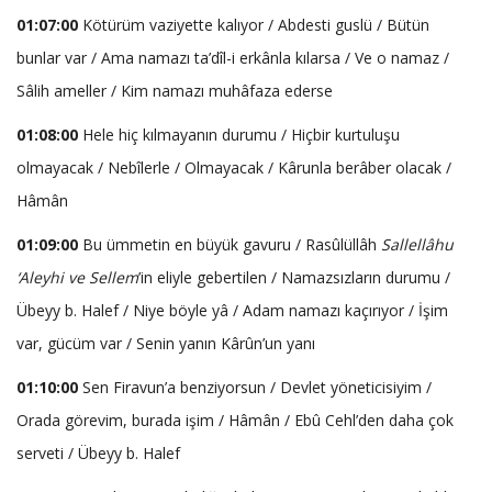
01:07:00
Kötürüm vaziyette kalıyor / Abdesti guslü / Bütün
bunlar var / Ama namazı ta’dîl-i erkânla kılarsa / Ve o namaz /
Sâlih ameller / Kim namazı muhâfaza ederse
01:08:00
Hele hiç kılmayanın durumu / Hiçbir kurtuluşu
olmayacak / Nebîlerle / Olmayacak / Kârunla berâber olacak /
Hâmân
01:09:00
Bu ümmetin en büyük gavuru / Rasûlüllâh
Sallellâhu
‘Aleyhi ve Sellem
’in eliyle gebertilen / Namazsızların durumu /
Übeyy b. Halef / Niye böyle yâ / Adam namazı kaçırıyor / İşim
var, gücüm var / Senin yanın Kârûn’un yanı
01:10:00
Sen Firavun’a benziyorsun / Devlet yöneticisiyim /
Orada görevim, burada işim / Hâmân / Ebû Cehl’den daha çok
serveti / Übeyy b. Halef