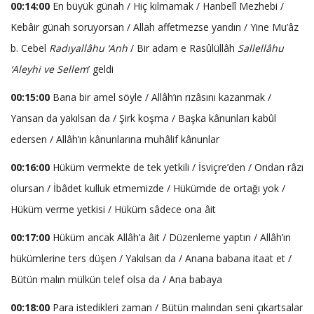
00:14:00
En büyük günah / Hiç kılmamak / Hanbelî Mezhebi /
Kebâir günah soruyorsan / Allah affetmezse yandın / Yine Mu’âz
b. Cebel
Radıyallâhu ‘Anh
/ Bir adam e Rasûlüllâh
Sallellâhu
‘Aleyhi ve Sellem
’ geldi
00:15:00
Bana bir amel söyle / Allâh’ın rızâsını kazanmak /
Yansan da yakılsan da / Şirk koşma / Başka kânunları kabûl
edersen / Allâh’ın kânunlarına muhâlif kânunlar
00:16:00
Hüküm vermekte de tek yetkili / İsviçre’den / Ondan râzı
olursan / İbâdet kulluk etmemizde / Hükümde de ortağı yok /
Hüküm verme yetkisi / Hüküm sâdece ona âit
00:17:00
Hüküm ancak Allâh’a âit / Düzenleme yaptın / Allâh’ın
hükümlerine ters düşen / Yakılsan da / Anana babana itaat et /
Bütün malın mülkün telef olsa da / Ana babaya
00:18:00
Para istedikleri zaman / Bütün malından seni çıkartsalar