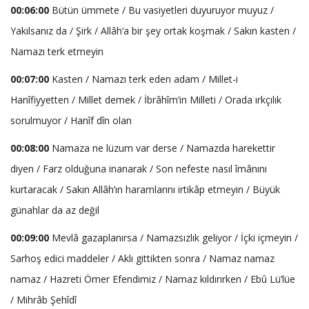
00:06:00
Bütün ümmete / Bu vasiyetleri duyuruyor muyuz /
Yakılsanız da / Şirk / Allâh’a bir şey ortak koşmak / Sakın kasten /
Namazı terk etmeyin
00:07:00
Kasten / Namazı terk eden adam / Millet-i
Hanîfiyyetten / Millet demek / İbrâhîm’in Milleti / Orada ırkçılık
sorulmuyor / Hanîf dîn olan
00:08:00
Namaza ne lüzum var derse / Namazda harekettir
diyen / Farz olduğuna inanarak / Son nefeste nasıl îmânını
kurtaracak / Sakın Allâh’ın haramlarını irtikâp etmeyin / Büyük
günahlar da az değil
00:09:00
Mevlâ gazaplanırsa / Namazsızlık geliyor / İçki içmeyin /
Sarhoş edici maddeler / Aklı gittikten sonra / Namaz namaz
namaz / Hazreti Ömer Efendimiz / Namaz kıldırırken / Ebû Lü’lüe
/ Mihrâb Şehîdî