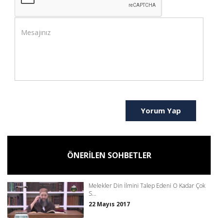
Yorum Yap
ÖNERİLEN SOHBETLER
Melekler Din İlmini Talep Edeni O Kadar Çok
S...
22 Mayıs 2017