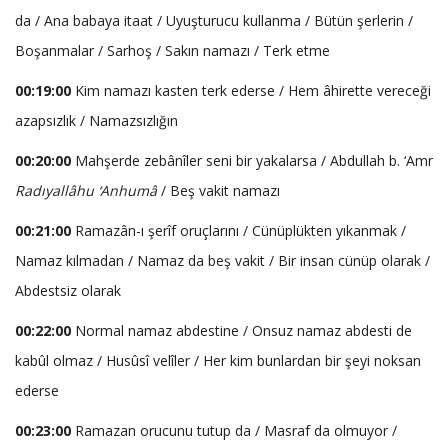
da / Ana babaya itaat / Uyuşturucu kullanma / Bütün şerlerin /
Boşanmalar / Sarhoş / Sakın namazı / Terk etme
00:19:00
Kim namazı kasten terk ederse / Hem âhirette vereceği
azapsızlık / Namazsızlığın
00:20:00
Mahşerde zebânîler seni bir yakalarsa / Abdullah b. ‘Amr
Radıyallâhu ‘Anhumâ
/ Beş vakit namazı
00:21:00
Ramazân-ı şerîf oruçlarını / Cünüplükten yıkanmak /
Namaz kılmadan / Namaz da beş vakit / Bir insan cünüp olarak /
Abdestsiz olarak
00:22:00
Normal namaz abdestine / Onsuz namaz abdesti de
kabûl olmaz / Husûsî velîler / Her kim bunlardan bir şeyi noksan
ederse
00:23:00
Ramazan orucunu tutup da / Masraf da olmuyor /