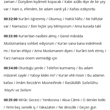
zaman / Dünyânın kıyâmeti kopacak / Kabir azâbı diye de bir şey
var / Hani o, efendim, bir adam vardı yâ / Kafası eziliyordu
00:32:00
Kur’ân’ı öğrenmiş / Okumuş / Hattâ hâfız / Ne hâfızlar
var / Namazsız / Ben hiçbir şey bilmiyorum / Ama burada tabî
00:33:00
Kur’an’dan nasîbini almış / Genel mânâda
Müslümanlara sohbet ediyorum / Kur’an sana bana indirilmedi
mi / Kur’an ehliyiz / Ama Müslümanım diyen / Kur’ân’ı terk etmiş /
Farz namaza önem vermediği için
00:34:00
Oturduğu yerde / Telefon kurmamış / Bu adam
mâzeret sayılır / Yatsıyı kıldın mı? / Kur’an ehli misin / Bu adamın
kafası / İmâm Bezzâr’ın Müsned’inde / Rasûlüllâh
Sallellâhu
‘Aleyhi ve Sellem
00:35:00
Mi’râc Gecesi / Yenibosna / Aksa Câmii / O dersler belki
/ Yirmi beş senelik iş / Yakazaten / Ne dinsizlik / Geçen gün