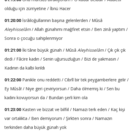
olduğu için zürriyetine / İbnü Hacer
01:20:00
İsrâiloğullarının başına gelenlerden / Mûsâ
Aleyhisselâm
/ Allah günahımı mağfiret etsin / Ben zinâ yaptım /
Sonra o çocuğu sahiplenmiyor
01:21:00
İki tâne büyük günah / Mûsâ
Aleyhisselâm
/ Çık çık çık
dedi / Fâcire kadın / Senin uğursuzluğun / Bizi de yakmasın /
Kadının da kalbi kırıldı
01:22:00
Panikle onu reddetti / Cibrîl bir tek peygamberlere gelir /
Ey Mûsâ! / Niye geri çeviriyorsun / Daha ölmemiş ki / Sen bu
kadını kovuyorsun da / Bundan şerli kim ola
01:23:00
Kasten ve bizzat ve bilfiil / Namazı terk eden / Kaç kişi
var ortalıkta / Ben demiyorum / Şirkten sonra / Namazın
terkinden daha büyük günah yok