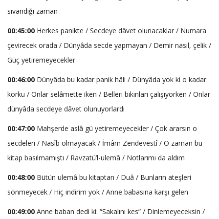
sıvandığı zaman
00:45:00
Herkes panikte / Secdeye dâvet olunacaklar / Numara
çevirecek orada / Dünyâda secde yapmayan / Demir nasıl, çelik /
Güç yetiremeyecekler
00:46:00
Dünyâda bu kadar panik hâli / Dünyâda yok ki o kadar
korku / Onlar selâmette iken / Belleri bıkınları çalışıyorken / Onlar
dünyâda secdeye dâvet olunuyorlardı
00:47:00
Mahşerde aslâ gü yetiremeyecekler / Çok ararsın o
secdeleri / Nasîb olmayacak / İmâm Zendevestî / O zaman bu
kitap basılmamıştı / Ravzatü’l-ulemâ / Notlarımı da aldım
00:48:00
Bütün ulemâ bu kitaptan / Duâ / Bunların ateşleri
sönmeyecek / Hiç indirim yok / Anne babasına karşı gelen
00:49:00
Anne baban dedi ki: “Sakalını kes” / Dinlemeyeceksin /