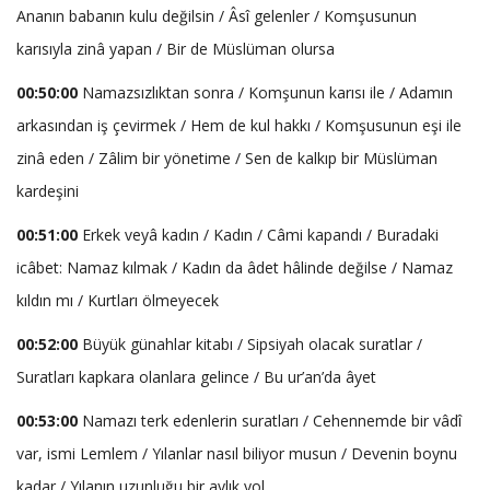
Ananın babanın kulu değilsin / Âsî gelenler / Komşusunun
karısıyla zinâ yapan / Bir de Müslüman olursa
00:50:00
Namazsızlıktan sonra / Komşunun karısı ile / Adamın
arkasından iş çevirmek / Hem de kul hakkı / Komşusunun eşi ile
zinâ eden / Zâlim bir yönetime / Sen de kalkıp bir Müslüman
kardeşini
00:51:00
Erkek veyâ kadın / Kadın / Câmi kapandı / Buradaki
icâbet: Namaz kılmak / Kadın da âdet hâlinde değilse / Namaz
kıldın mı / Kurtları ölmeyecek
00:52:00
Büyük günahlar kitabı / Sipsiyah olacak suratlar /
Suratları kapkara olanlara gelince / Bu ur’an’da âyet
00:53:00
Namazı terk edenlerin suratları / Cehennemde bir vâdî
var, ismi Lemlem / Yılanlar nasıl biliyor musun / Devenin boynu
kadar / Yılanın uzunluğu bir aylık yol