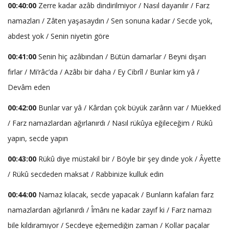
00:40:00
Zerre kadar azâb dindirilmiyor / Nasıl dayanılır / Farz
namazları / Zâten yaşasaydın / Sen sonuna kadar / Secde yok,
abdest yok / Senin niyetin göre
00:41:00
Senin hiç azâbından / Bütün damarlar / Beyni dışarı
fırlar / Mi’râc’da / Azâbı bir daha / Ey Cibrîl / Bunlar kim yâ /
Devâm eden
00:42:00
Bunlar var yâ / Kârdan çok büyük zarârın var / Müekked
/ Farz namazlardan ağırlanırdı / Nasıl rükûya eğileceğim / Rükû
yapın, secde yapın
00:43:00
Rükû diye müstakil bir / Böyle bir şey dinde yok / Âyette
/ Rükû secdeden maksat / Rabbinize kulluk edin
00:44:00
Namaz kılacak, secde yapacak / Bunların kafaları farz
namazlardan ağırlanırdı / Îmânı ne kadar zayıf ki / Farz namazı
bile kıldıramıyor / Secdeye eğemediğin zaman / Kollar paçalar