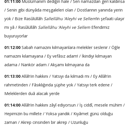
01:11:00
Müslümanım dediğin hale / Sen namazdan geri kaldınsa
/ Senin gibi dünyâda meşgaleleri olan / Dostlarının yanında yerin
yok / Bize Rasûlüllâh
Sallellâhu ‘Aleyhi ve Sellem
’in şefaati ulaşır
mı yâ / Rasûlüllâh
Sallellâhu ‘Aleyhi ve Sellem
Efendimiz
buyuruyorlar
01:12:00
Sabah namazını kılmayanlara melekler seslenir / Öğle
namazını kılamayana / Ey vefâsız adam! / İkindiyi kılmayan
adama / Nankör adam / Akşamı kılmayana da
01:13:00
Allâh’ın hakkını / Yatsıyı da kılmadı mı / Ey Allâh’ın
rahmetinden / Fâsıklığında şüphe yok / Yatsıyı terk edene /
Meleklerden duâ alacak yerde
01:14:00
Allâh’ın hakkını zâyî ediyorsun / İş ciddî, mesele mühim /
Hepimizin bu millete / Yoksa yandık / Kıyâmet günü olduğu
zaman / Akrep cinsinden bir akrep / Uzunluğu