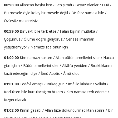
00:58:00
Allah’tan başka kim / Sen şimdi / Beyaz olanlar / Duâ /
Bu mesele öyle kolay bir mesele değil / Bir farz namazı bile /
Özürsüz mazeretsiz
00:59:00
Bir vakti bile terk etse / Falan kişinin mutlaka /
Çoğumuz / Ölüme doğru gidiyoruz / Cenâze imamları
yetiştiremiyor / Namazsızda onun için
01:00:00
Kim namazı kasten / Allah bütün amellerini siler / Hacca
gitmiştim / Bütün amellerini siler / Allâh’a yeniden / Bıraktıklarımı
kazâ edeceğim diye / İbnü Abbâs / Âmâ oldu
01:01:00
Tedâvî amaçlı / Birkaç gün / Îmâ ile kılabilir / Vallâhi /
Körlükten bile kurtulacağımı bilsem / Kim namazı terk ederse /
Kızgın olacak
01:02:00
Kimin gazabı / Allah bize dokundurmadıktan sonra / Bir