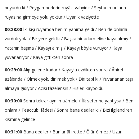
buyurdu ki / Peygamberlerin rüyâsı vahyidir / Şeytanın onların
rüyasına girmeye yolu yoktur / Uyanık vaziyette
00:28:00
İki kişi rüyamda benim yanıma geldi / Ben de onlarla
vurduk yola / Bir yere geldik / Başka bir adam eline kaya almış /
Yatanın başına / Kayayı almış / Kayayı böyle vuruyor / Kaya
yuvarlanıyor / Kaya gittikten sonra
00:29:00
Alıp gelene kadar / Kayayla ezdikten sonra / Âhiret
azâbında / Ölmek yok, dirilmek yok / Diri tabî ki / Yuvarlanan taşı
almaya gidiyor / Acısı tâzelensin / Hisleri kayboldu
00:30:00
Sonra tekrar aynı muâmele / İlk sefer ne yaptıysa / Ben
onlara / Teaccüb ifâdesi / Sonra bana dediler ki / Bizi ilgilendiren
kısmına gelince
00:31:00
Bana dediler / Bunlar âhirette / Ölür ölmez / Uzun