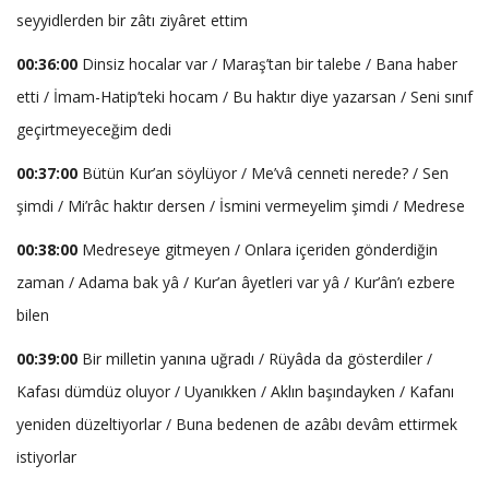
seyyidlerden bir zâtı ziyâret ettim
00:36:00
Dinsiz hocalar var / Maraş’tan bir talebe / Bana haber
etti / İmam-Hatip’teki hocam / Bu haktır diye yazarsan / Seni sınıf
geçirtmeyeceğim dedi
00:37:00
Bütün Kur’an söylüyor / Me’vâ cenneti nerede? / Sen
şimdi / Mi’râc haktır dersen / İsmini vermeyelim şimdi / Medrese
00:38:00
Medreseye gitmeyen / Onlara içeriden gönderdiğin
zaman / Adama bak yâ / Kur’an âyetleri var yâ / Kur’ân’ı ezbere
bilen
00:39:00
Bir milletin yanına uğradı / Rüyâda da gösterdiler /
Kafası dümdüz oluyor / Uyanıkken / Aklın başındayken / Kafanı
yeniden düzeltiyorlar / Buna bedenen de azâbı devâm ettirmek
istiyorlar