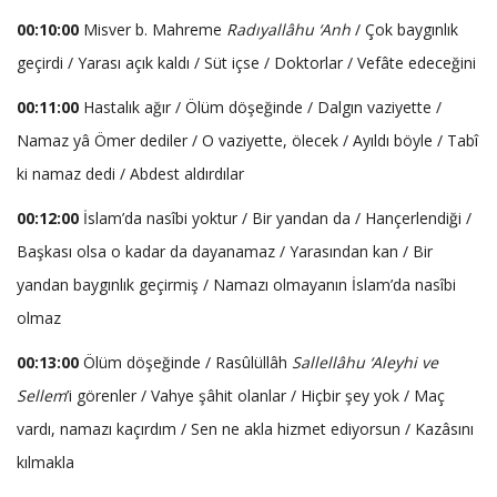
00:10:00
Misver b. Mahreme
Radıyallâhu ‘Anh
/ Çok baygınlık
geçirdi / Yarası açık kaldı / Süt içse / Doktorlar / Vefâte edeceğini
00:11:00
Hastalık ağır / Ölüm döşeğinde / Dalgın vaziyette /
Namaz yâ Ömer dediler / O vaziyette, ölecek / Ayıldı böyle / Tabî
ki namaz dedi / Abdest aldırdılar
00:12:00
İslam’da nasîbi yoktur / Bir yandan da / Hançerlendiği /
Başkası olsa o kadar da dayanamaz / Yarasından kan / Bir
yandan baygınlık geçirmiş / Namazı olmayanın İslam’da nasîbi
olmaz
00:13:00
Ölüm döşeğinde / Rasûlüllâh
Sallellâhu ‘Aleyhi ve
Sellem
’i görenler / Vahye şâhit olanlar / Hiçbir şey yok / Maç
vardı, namazı kaçırdım / Sen ne akla hizmet ediyorsun / Kazâsını
kılmakla