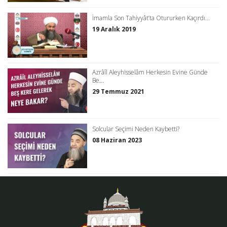
İmamla Son Tahiyyât’ta Otururken Kaçırdı...
19 Aralık 2019
Azrâîl Aleyhisselâm Herkesin Evine Günde
Be...
29 Temmuz 2021
Solcular Seçimi Neden Kaybetti?
08 Haziran 2023