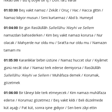
rekatı bile / Bu iş böyle bir iş / Dört farz vardır
01:03:00
Beş vakit namaz / Zekât / Oruç / Hac / Hacca gittin /
Namaz kılıyor musun / Seni kurtarmaz / Abd b. Humeyd
01:04:00
Bir gün Rasûlüllâh
Sallellâhu ‘Aleyhi ve Sellem
namazdan bahsederken / Kim beş vakit namazı korursa / Nur
olacak / Mahşerde nur oldu mu / Sırat’ta nur oldu mu / Namazın
tamam mı
01:05:00
Karanlıklar birbiri üstüne / Namaz huccet olur / Kıyâmet
günü necât olur / Namaz terk ederse demiyorsa / Rasûlüllâh
Sallellâhu ‘Aleyhi ve Sellem
/ Muhâfaza demek / Korumak,
gözetmek
01:06:00
Bir tâneyi bile terk etmeyecek / Kim namazı muhâfaza
ederse / Korumaz gözetmez / Beş vakit kıldı / Beli düzelmede
küt aşağı / Pat küt, sonra işine gidiyor / Sen beni zâyi ettin