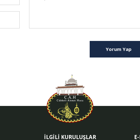
Yorum Yap
İLGİLİ KURULUŞLAR
E