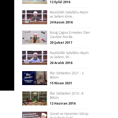
12 Eylül 2016
Resûlüllâh Sallallâhu Aleyhi
ve Sellem Kime...
24 Kasım 2016
Buluğ Çağına Ermeden Ölen
Çocuklar Ana Ba...
20 Şubat 2017
Rasûllüllâh Sallallâhu Aleyhi
ve Sellem, 90...
20 Aralık 2016
İftar Sohbetleri 2021 - 3.
Bölüm
15 Nisan 2021
İftar Sohbetleri 2016 - 8.
Bölüm
12 Haziran 2016
Günah ve Haramları Görüp
de Kalbiyle Dahî ...