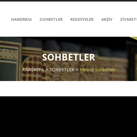
HAKKINDA
SOHBETLER
REDDİYELER
ARŞİV
ZİYARET
SOHBETLER
ANASAYFA
SOHBETLER
Mescid Sohbetleri