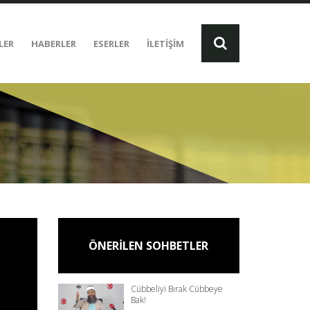
LER
HABERLER
ESERLER
İLETİŞİM
ÖNERİLEN SOHBETLER
Cübbeliyi Bırak Cübbeye
Bak!