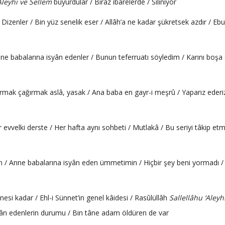
Aleyhi ve Sellem
buyurdular / Biraz ibârelerde / Siliniyor
/ Dizenler / Bin yüz senelik eser / Allâh’a ne kadar şükretsek azdır / Ebu
ne babalarına isyân edenler / Bunun teferruatı söyledim / Karını boşa
mak çağırmak aslâ, yasak / Ana baba en gayr-i meşrû / Yaparız ederiz
r evvelki derste / Her hafta aynı sohbeti / Mutlakâ / Bu seriyi tâkip et
n / Anne babalarına isyân eden ümmetimin / Hiçbir şey beni yormadı / 
si kadar / Ehl-i Sünnet’in genel kâidesi / Rasûlüllâh
Sallellâhu ‘Aleyh
syân edenlerin durumu / Bin tâne adam öldüren de var