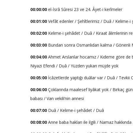
00:00:00
el-İsrâ Sûresi 23 ve 24. Âyet-i kerîmeler
00:01:00
Vefât edenler / Şehîtlerimiz / Duâ / Kelime-i
00:02:00
Kelime-i şehâdet / Duâ / Kıraat âlimlerinin re
00:03:00
Bundan sonra Osmanlıdan kalma / Gönenli 
00:04:00
Ahmet Arslanlar hocamız / Kıdeme göre de ta
Niyazi Efendi / Duâ / Yüzden yukarı müjde yok
00:05:00
İcâzetlerde yaptığı duâlar var / Duâ / Tevk
00:06:00
Çoklarında maalesef liyâkat yok / Birkaç gün 
babası / Van vekili’nin annesi
00:07:00
Duâ / Kelime-i şehâdet / Duâ
00:08:00
Anne baba hakları ile ilgili / Namaz hakkında /