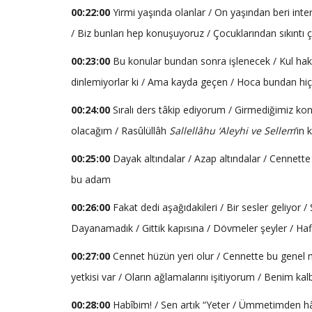
00:22:00
Yirmi yaşında olanlar / On yaşından beri in
/ Biz bunları hep konuşuyoruz / Çocuklarından sıkıntı
00:23:00
Bu konular bundan sonra işlenecek / Kul hak
dinlemiyorlar ki / Ama kayda geçen / Hoca bundan hiç
00:24:00
Sıralı ders tâkip ediyorum / Girmediğimiz konu
olacağım / Rasûlüllâh
Sallellâhu ‘Aleyhi ve Sellem
’in
00:25:00
Dayak altındalar / Azap altındalar / Cennette
bu adam
00:26:00
Fakat dedi aşağıdakileri / Bir sesler geliyor
Dayanamadık / Gittik kapısına / Dövmeler şeyler / Haf
00:27:00
Cennet hüzün yeri olur / Cennette bu genel
yetkisi var / Oların ağlamalarını işitiyorum / Benim 
00:28:00
Habîbim! / Sen artık “Yeter / Ümmetimden hâlâ