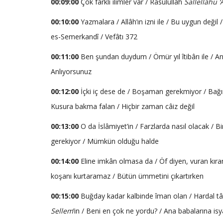
00:09:00
Çok farklı ilimler var / Rasûlüllâh
Sallellâhu ‘
00:10:00
Yazmalara / Allâh’ın izni ile / Bu uygun değil 
es-Semerkandî / Vefâtı 372
00:11:00
Ben şundan duydum / Ömür yıl îtibârı ile / An
Anlıyorsunuz
00:12:00
İçki iç dese de / Boşaman gerekmiyor / Bağır
Kusura bakma falan / Hiçbir zaman câiz değil
00:13:00
O da İslâmiyet’in / Farzlarda nasıl olacak / Bi
gerekiyor / Mümkün olduğu halde
00:14:00
Eline imkân olmasa da / Öf diyen, vuran kıra
koşanı kurtaramaz / Bütün ümmetini çıkartırken
00:15:00
Buğday kadar kalbinde îman olan / Hardal tâne
Sellem
’in / Beni en çok ne yordu? / Ana babalarına i