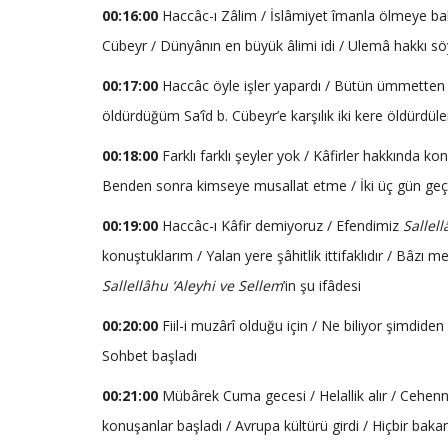
00:16:00
Haccâc-ı Zâlim / İslâmiyet îmanla ölmeye bakar
Cübeyr / Dünyânın en büyük âlimi idi / Ulemâ hakkı sö
00:17:00
Haccâc öyle işler yapardı / Bütün ümmetten /
öldürdüğüm Sa’îd b. Cübeyr’e karşılık iki kere öldürdüle
00:18:00
Farklı farklı şeyler yok / Kâfirler hakkında k
Benden sonra kimseye musallat etme / İki üç gün g
00:19:00
Haccâc-ı Kâfir demiyoruz / Efendimiz
Sallel
konuştuklarım / Yalan yere şâhitlik ittifaklıdır / Bâzı
Sallellâhu ‘Aleyhi ve Sellem
’in şu ifâdesi
00:20:00
Fiil-i muzârî olduğu için / Ne biliyor şimdiden
Sohbet başladı
00:21:00
Mübârek Cuma gecesi / Helallik alır / Cehenn
konuşanlar başladı / Avrupa kültürü girdi / Hiçbir bakan