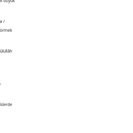
ok büyük
a /
 görmek
ûlüllâh
a
îslerde