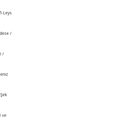
’l-Leys
 dese /
 /
meniz
Şirk
i ve