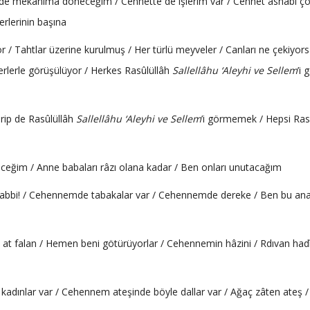
Ben de mekânıma döneceğim / Cennette de işlerim var / Cennet ashâbı ç
erlerinin başına
yor / Tahtlar üzerine kurulmuş / Her türlü meyveler / Canları ne çekiyors
rlerle görüşülüyor / Herkes Rasûlüllâh
Sallellâhu ‘Aleyhi ve Sellem
’i
rip de Rasûlüllâh
Sallellâhu ‘Aleyhi ve Sellem
’i görmemek / Hepsi Ras
eceğim / Anne babaları râzı olana kadar / Ben onları unutacağım
Rabbi! / Cehennemde tabakalar var / Cehennemde dereke / Ben bu an
t falan / Hemen beni götürüyorlar / Cehennemin hâzini / Rdıvan had
adınlar var / Cehennem ateşinde böyle dallar var / Ağaç zâten ateş /