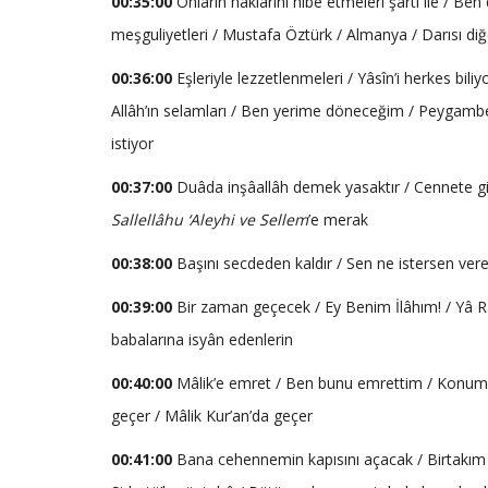
00:35:00
Onların haklarını hibe etmeleri şartı ile / 
meşguliyetleri / Mustafa Öztürk / Almanya / Darısı diğ
00:36:00
Eşleriyle lezzetlenmeleri / Yâsîn’i herkes bili
Allâh’ın selamları / Ben yerime döneceğim / Peygambe
istiyor
00:37:00
Duâda inşâallâh demek yasaktır / Cennete gi
Sallellâhu ‘Aleyhi ve Sellem
’e merak
00:38:00
Başını secdeden kaldır / Sen ne istersen ver
00:39:00
Bir zaman geçecek / Ey Benim İlâhım! / Yâ 
babalarına isyân edenlerin
00:40:00
Mâlik’e emret / Ben bunu emrettim / Konum a
geçer / Mâlik Kur’an’da geçer
00:41:00
Bana cehennemin kapısını açacak / Birtakım k