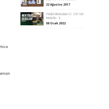
22 Ağustos 2017
İ'tikâd Mektubları (1. Cilt 163.
Mektûb - 3...
08 Ocak 2022
 Hoca
camızın