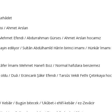
 şehâdet
isi / Ahmet Arslan
Mehmet Efendi / Abdurrahman Gürses / Ahmet Arslan hocamız
yin ediliyor / Sultân Abdülhamîd Hân’ın birinci imamı / Hünkâr İmamı
ii Câfer İmamı Mehmet Hanefi Boz / Normal hafızlara benzemez
oldu / Duâ / Erzincanlı Şâkir Efendi / Tarsûs Vekili Fethi Çetinkaya ho
 Kebâir / Bugün bitecek / ‘Ukûbet-i ehli’l-kebâir / ez-Zevâcir