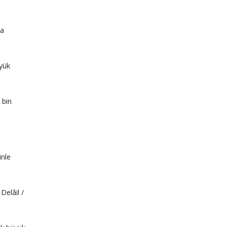
ca
üyük
 bin
inle
Delâil /