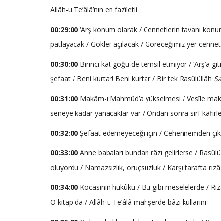
Allâh-u Te’âlâ’nın en fazîletli
00:29:00
‘Arş konum olarak / Cennetlerin tavanı konu
patlayacak / Gökler açılacak / Göreceğimiz yer cennet
00:30:00
Birinci kat göğü de temsil etmiyor / ‘Arş’a g
şefaat / Beni kurtar! Beni kurtar / Bir tek Rasûlüllâh
Sa
00:31:00
Makâm-ı Mahmûd’a yükselmesi / Vesîle makâm
seneye kadar yanacaklar var / Ondan sonra sırf kâfirler
00:32:00
Şefaat edemeyeceği için / Cehennemden çık
00:33:00
Anne babaları bundan râzı gelirlerse / Rasûlü
oluyordu / Namazsızlık, oruçsuzluk / Karşı tarafta rızâ
00:34:00
Kocasının hukûku / Bu gibi meselelerde / Rızâla
O kitap da / Allâh-u Te’âlâ mahşerde bâzı kullarını