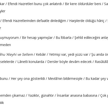
 / Efendi Hazretleri bunu çok anlatırdı / Bir kere öldürdüler beni / Sa’
yler
 Efendi Hazretlerinden defaatle dinlediğim / Harplerde öldüğü hâriç /
r
onuşmuyorum / Bir hesap yapmışlar / Bu îtibarla / Şehîd edileceğini anla
eçmeden
lâhu ‘Aleyhi ve Sellem
/ Kebâir / Yetmişi var, yedi yüzü var / Şu anda 
 meselelerde / Lânetli konularda / Dersler böyle devâm edecek / Rasûlüll
 bunu / Her şey ona gösterildi / Mevlâ’nın bildirmesiyle / Bu kadar şey v
emden çıkamaz / Yazıktır, günahtır / İnsanlar anasına babasına / Çok 
lık