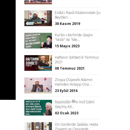
Evlâd-ı Rasûl Kitabınındaki Şu
Beyitleri ...
30 Kasım 2019
Kur‘ân-ı Kerîm’de Geçen
"Mülk" ile "Me...
15 Mayıs 2023
Haftanın Sohbeti 8 Temmuz
2021
08 Temmuz 2021
Zinaya Düşecek Adamın
Halinden Anlayıp Ona ...
23 Eylül 2016
Rasûlüllâh ﷺin İncîl Dâhil
Geçmiş Kit...
02 Ocak 2023
On Günlerde Sadaka, Hasta
Ziyareti ve Cenazede...