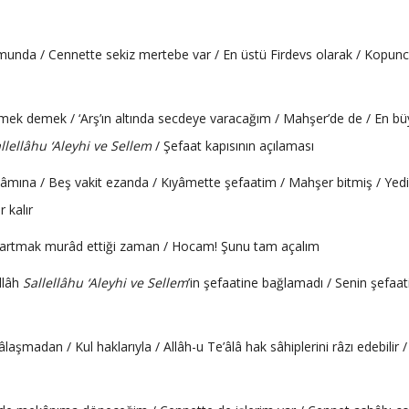
munda / Cennette sekiz mertebe var / En üstü Firdevs olarak / Kopun
itmek demek / ‘Arş’ın altında secdeye varacağım / Mahşer’de de / En b
llellâhu ‘Aleyhi ve Sellem
/ Şefaat kapısının açılaması
ına / Beş vakit ezanda / Kıyâmette şefaatim / Mahşer bitmiş / Yedi
 kalır
artmak murâd ettiği zaman / Hocam! Şunu tam açalım
llâh
Sallellâhu ‘Aleyhi ve Sellem
’in şefaatine bağlamadı / Senin şefaat
şmadan / Kul haklarıyla / Allâh-u Te’âlâ hak sâhiplerini râzı edebilir / 