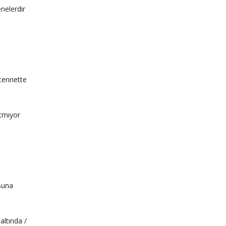
nelerdir
 cennette
atmıyor
Buna
altında /