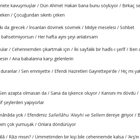
ternete kavuşmuşlar / Dün Ahmet Hakan bana bunu söylüyor / Birkaç se
 çeken / Çocuğundan sıkıntı çeken
kı da girecek / İnsanları dövmek sövmek / Midye meselesi / Sohbet
 bahsetmiyorsun / Her hafta aynı şeyi anlatırsam
lar / Cehennemden çıkartmak için / İki sayfalık bir hadîs-i şerîf / Ben
 kesin / Ana babalarına karşı gelenlerin
 duranlar / Sen emniyette / Efendi Hazretleri Gayrettepe’de / Hiç mi y
 / Sen azapta olmasan da / Sana da işkence oluyor / Karısını mı dövdü /
if şeylerden yapıyorlar
 mânâda yok / Efendimiz
Sallellâhu ‘Aleyhi ve Sellem
dereye giriyor / 
kalbim çok yumuşak / Onlara döndürüyor
 / Râzı mısın? / Ümmetimden bir kişi bile cehennemde kalsa / ‘Arş’ın 