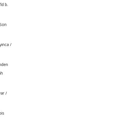
îd b.
 Son
yınca /
önden
âh
ar /
pis