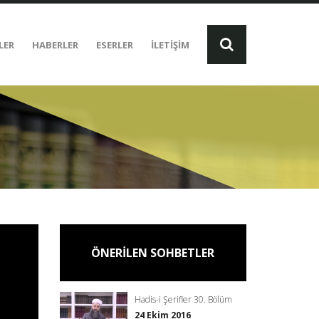
LER
HABERLER
ESERLER
İLETİŞİM
ÖNERİLEN SOHBETLER
Hadis-i Şerifler 30. Bölüm
24 Ekim 2016