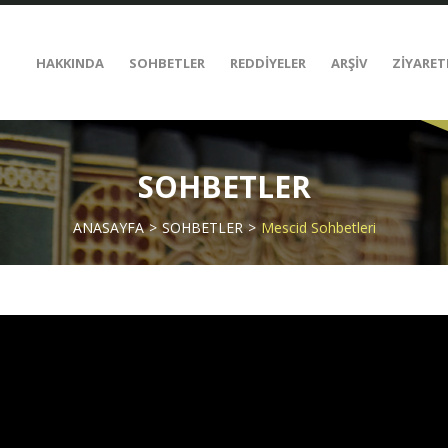
HAKKINDA
SOHBETLER
REDDİYELER
ARŞİV
ZİYARET
SOHBETLER
ANASAYFA
SOHBETLER
Mescid Sohbetleri