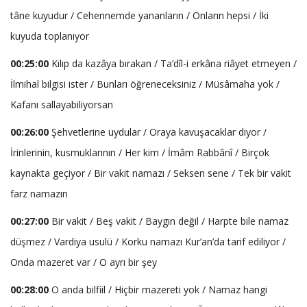
tâne kuyudur / Cehennemde yananların / Onların hepsi / İki
kuyuda toplanıyor
00:25:00
Kılıp da kazâya bırakan / Ta’dîl-i erkâna riâyet etmeyen /
İlmihal bilgisi ister / Bunları öğreneceksiniz / Müsâmaha yok /
Kafanı sallayabiliyorsan
00:26:00
Şehvetlerine uydular / Oraya kavuşacaklar diyor /
İrinlerinin, kusmuklarının / Her kim / İmâm Rabbânî / Birçok
kaynakta geçiyor / Bir vakit namazı / Seksen sene / Tek bir vakit
farz namazın
00:27:00
Bir vakit / Beş vakit / Baygın değil / Harpte bile namaz
düşmez / Vardiya usulü / Korku namazı Kur’an’da tarif ediliyor /
Onda mazeret var / O ayrı bir şey
00:28:00
O anda bilfiil / Hiçbir mazereti yok / Namaz hangi