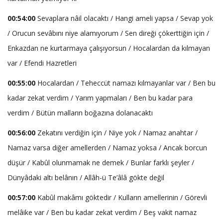
00:54:00
Sevaplara nâil olacaktı / Hangi ameli yapsa / Sevap yok
/ Orucun sevâbını niye alamıyorum / Sen direği çökerttiğin için /
Enkazdan ne kurtarmaya çalışıyorsun / Hocalardan da kılmayan
var / Efendi Hazretleri
00:55:00
Hocalardan / Teheccüt namazı kılmayanlar var / Ben bu
kadar zekat verdim / Yarım yapmaları / Ben bu kadar para
verdim / Bütün malların boğazına dolanacaktı
00:56:00
Zekatını verdiğin için / Niye yok / Namaz anahtar /
Namaz varsa diğer amellerden / Namaz yoksa / Ancak borcun
düşür / Kabûl olunmamak ne demek / Bunlar farklı şeyler /
Dünyâdaki altı belânın / Allâh-ü Te’âlâ gökte değil
00:57:00
Kabûl makâmı göktedir / Kulların amellerinin / Görevli
melâike var / Ben bu kadar zekat verdim / Beş vakit namaz