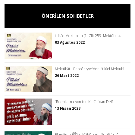
ÖNERİLEN SOHBETLER
İ'tikâd Mektubları (1. Cilt 259. Mektûb - 4...
03 Ağustos 2022
Mektûbât-ı Rabbâniyye'den İ'tikâd Mektubl...
26 Mart 2022
“Reenkarnasyon İçin Kur‘ân’dan Delîl ...
13 Nisan 2023
Efendimiz ﷺ'in "Mâhî" İsm-i Şerîfi Ne An...