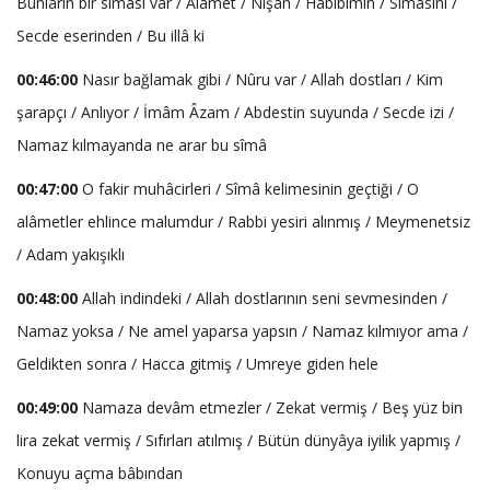
Bunların bir sîmâsı var / Alâmet / Nişan / Habîbimin / Sîmâsını /
Secde eserinden / Bu illâ ki
00:46:00
Nasır bağlamak gibi / Nûru var / Allah dostları / Kim
şarapçı / Anlıyor / İmâm Âzam / Abdestin suyunda / Secde izi /
Namaz kılmayanda ne arar bu sîmâ
00:47:00
O fakir muhâcirleri / Sîmâ kelimesinin geçtiği / O
alâmetler ehlince malumdur / Rabbi yesiri alınmış / Meymenetsiz
/ Adam yakışıklı
00:48:00
Allah indindeki / Allah dostlarının seni sevmesinden /
Namaz yoksa / Ne amel yaparsa yapsın / Namaz kılmıyor ama /
Geldikten sonra / Hacca gitmiş / Umreye giden hele
00:49:00
Namaza devâm etmezler / Zekat vermiş / Beş yüz bin
lira zekat vermiş / Sıfırları atılmış / Bütün dünyâya iyilik yapmış /
Konuyu açma bâbından