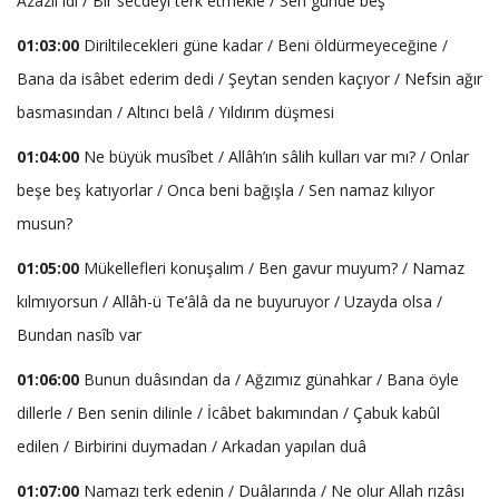
Azâzîl idi / Bir secdeyi terk etmekle / Sen günde beş
01:03:00
Diriltilecekleri güne kadar / Beni öldürmeyeceğine /
Bana da isâbet ederim dedi / Şeytan senden kaçıyor / Nefsin ağır
basmasından / Altıncı belâ / Yıldırım düşmesi
01:04:00
Ne büyük musîbet / Allâh’ın sâlih kulları var mı? / Onlar
beşe beş katıyorlar / Onca beni bağışla / Sen namaz kılıyor
musun?
01:05:00
Mükellefleri konuşalım / Ben gavur muyum? / Namaz
kılmıyorsun / Allâh-ü Te’âlâ da ne buyuruyor / Uzayda olsa /
Bundan nasîb var
01:06:00
Bunun duâsından da / Ağzımız günahkar / Bana öyle
dillerle / Ben senin dilinle / İcâbet bakımından / Çabuk kabûl
edilen / Birbirini duymadan / Arkadan yapılan duâ
01:07:00
Namazı terk edenin / Duâlarında / Ne olur Allah rızâsı