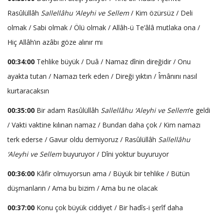
Rasûlüllâh
Sallellâhu ‘Aleyhi ve Sellem
/ Kim özürsüz / Deli
olmak / Sabi olmak / Ölü olmak / Allâh-ü Te’âlâ mutlaka ona /
Hiç Allâh’ın azâbı göze alınır mı
00:34:00
Tehlike büyük / Duâ / Namaz dînin direğidir / Onu
ayakta tutan / Namazı terk eden / Direği yıktın / Îmânını nasıl
kurtaracaksın
00:35:00
Bir adam Rasûlüllâh
Sallellâhu ‘Aleyhi ve Sellem
’e geldi
/ Vakti vaktine kılınan namaz / Bundan daha çok / Kim namazı
terk ederse / Gavur oldu demiyoruz / Rasûlüllâh
Sallellâhu
‘Aleyhi ve Sellem
buyuruyor / Dîni yoktur buyuruyor
00:36:00
Kâfir olmuyorsun ama / Büyük bir tehlike / Bütün
düşmanların / Ama bu bizim / Ama bu ne olacak
00:37:00
Konu çok büyük ciddiyet / Bir hadîs-i şerîf daha