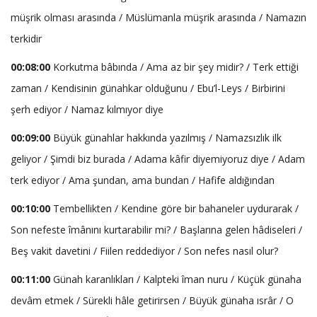
müşrik olması arasında / Müslümanla müşrik arasında / Namazın
terkidir
00:08:00
Korkutma bâbında / Ama az bir şey midir? / Terk ettiği
zaman / Kendisinin günahkar olduğunu / Ebu’l-Leys / Birbirini
şerh ediyor / Namaz kılmıyor diye
00:09:00
Büyük günahlar hakkında yazılmış / Namazsızlık ilk
geliyor / Şimdi biz burada / Adama kâfir diyemiyoruz diye / Adam
terk ediyor / Ama şundan, ama bundan / Hafife aldığından
00:10:00
Tembellikten / Kendine göre bir bahaneler uydurarak /
Son nefeste îmânını kurtarabilir mi? / Başlarına gelen hâdiseleri /
Beş vakit davetini / Fiilen reddediyor / Son nefes nasıl olur?
00:11:00
Günah karanlıkları / Kalpteki îman nuru / Küçük günaha
devâm etmek / Sürekli hâle getirirsen / Büyük günaha ısrâr / O