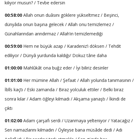
kılıyor musun? / Tevbe edersin
00:58:00
Allah onun duâsını göklere yükseltmez / Beşinci,
dünyâda onun başına gelecek / Allah onu temizlemez /
Günahlarından arındırmaz / Allah’ın temizlemediği
00:59:00
Hem ne büyük azap / Karadeniz’i döksen / Tehdit
ediliyor / Dünyâ yurdunda kaldığı/ Dokuz tâne daha
01:00:00
Mahlûkât ona buğz eder / İyi biliriz desinler
01:01:00
Her mümine Allah / Şefaat / Allah yolunda tanımasının /
İblîs kaçtı / Eski zamanda / Biraz yolculuk ettiler / Belki biraz
sonra kılar / Adam öğleyi kılmadı / Akşama yanaştı / İkindi de
çıktı
01:02:00
Adam çarşafı serdi / Uzanmaya yelteniyor / Yatacağız /
Sen namazlarını kılmadın / Öyleyse bana müsâde dedi / Adı