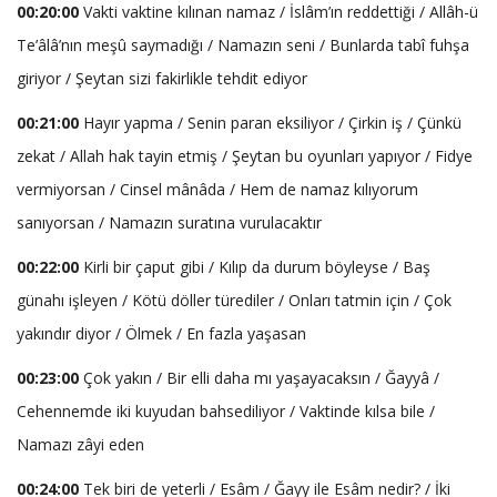
00:20:00
Vakti vaktine kılınan namaz / İslâm’ın reddettiği / Allâh-ü
Te’âlâ’nın meşû saymadığı / Namazın seni / Bunlarda tabî fuhşa
giriyor / Şeytan sizi fakirlikle tehdit ediyor
00:21:00
Hayır yapma / Senin paran eksiliyor / Çirkin iş / Çünkü
zekat / Allah hak tayin etmiş / Şeytan bu oyunları yapıyor / Fidye
vermiyorsan / Cinsel mânâda / Hem de namaz kılıyorum
sanıyorsan / Namazın suratına vurulacaktır
00:22:00
Kirli bir çaput gibi / Kılıp da durum böyleyse / Baş
günahı işleyen / Kötü döller türediler / Onları tatmin için / Çok
yakındır diyor / Ölmek / En fazla yaşasan
00:23:00
Çok yakın / Bir elli daha mı yaşayacaksın / Ğayyâ /
Cehennemde iki kuyudan bahsediliyor / Vaktinde kılsa bile /
Namazı zâyi eden
00:24:00
Tek biri de yeterli / Esâm / Ğayy ile Esâm nedir? / İki