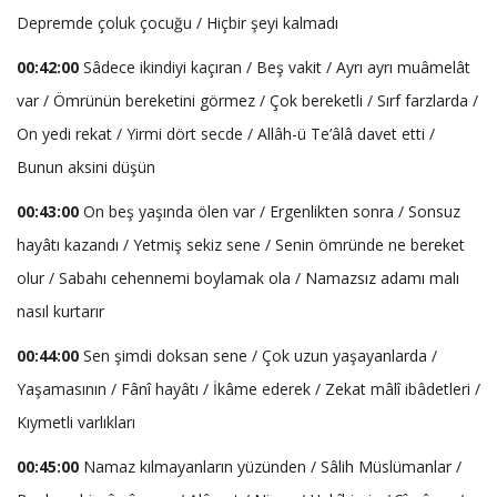
Depremde çoluk çocuğu / Hiçbir şeyi kalmadı
00:42:00
Sâdece ikindiyi kaçıran / Beş vakit / Ayrı ayrı muâmelât
var / Ömrünün bereketini görmez / Çok bereketli / Sırf farzlarda /
On yedi rekat / Yirmi dört secde / Allâh-ü Te’âlâ davet etti /
Bunun aksini düşün
00:43:00
On beş yaşında ölen var / Ergenlikten sonra / Sonsuz
hayâtı kazandı / Yetmiş sekiz sene / Senin ömründe ne bereket
olur / Sabahı cehennemi boylamak ola / Namazsız adamı malı
nasıl kurtarır
00:44:00
Sen şimdi doksan sene / Çok uzun yaşayanlarda /
Yaşamasının / Fânî hayâtı / İkâme ederek / Zekat mâlî ibâdetleri /
Kıymetli varlıkları
00:45:00
Namaz kılmayanların yüzünden / Sâlih Müslümanlar /