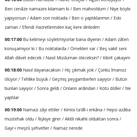
Ben cenâze namazını kılamam ki / Ben mahvoldum / Niye böyle
yapıyorsun / Adam son noktada / Ben o yaptıklarımın / Eski
zaman / Efendi Hazretlerinden kaç kere dinledim
00:17:00
Bu kelimeyi söyletmiyorlar bana diyenin / Adam zâten
konuşamıyor ki / Bu noktalarda / Örnekleri var / Beş vakit seni
Allah dâvet edecek / Nasıl Müslüman öleceksin? / Kibrit çakayım
00:18:00
Nasıl dayanacaksın / Hiç çıkmak yok / Çünkü îmansız
ölüyor / Tehlike büyük / Geçmiş peygamberleri sayıyor / Bütün
bunları sayıyor / Sonra geldi / Onların ardından / Kötü döller / Ne
yaptılar
00:19:00
Namazı zâyi ettiler / Kimisi ta’dîl-i erkâna / Hepsi azâba
müstehak oldu / İlişkiye girer / Akitli nikahlı olduktan sonra /
Gayr-i meşrû şehvetler / Namaz nerede