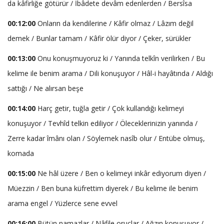
da kâfirliğe götürür / İbâdete devâm edenlerden / Bersîsa
00:12:00
Onların da kendilerine / Kâfir olmaz / Lâzım değil
demek / Bunlar tamam / Kâfir ölür diyor / Çeker, sürükler
00:13:00
Onu konuşmuyoruz ki / Yanında telkîn verilirken / Bu
kelime ile benim arama / Dili konuşuyor / Hâl-i hayâtında / Aldığı
sattığı / Ne alırsan beşe
00:14:00
Harç getir, tuğla getir / Çok kullandığı kelimeyi
konuşuyor / Tevhîd telkin ediliyor / Öleceklerinizin yanında /
Zerre kadar îmânı olan / Söylemek nasîb olur / Entübe olmuş,
komada
00:15:00
Ne hâl üzere / Ben o kelimeyi inkâr ediyorum diyen /
Müezzin / Ben buna küfrettim diyerek / Bu kelime ile benim
arama engel / Yüzlerce sene evvel
00:16:00
Bütün namazlar / Nâfile oruçlar / Ağzın konuşuyor /