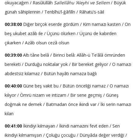
okuyacağım / Rasûlüllâh
Sallellâhu ‘Aleyhi ve Sellem
/ Büyük
günah sâhiplerinin / Tenbîhü’l-ğâfilîn / Râhatü’s-sâil
00:38:00
Diğer birçok eserde gördüm / Kim namazı kasten / On
beş ukubet azâb ile / Üçünü ölürken / Üçünü de kabirden
çıkarken / Azâb olsun cezâ olsun
00:39:00
Altı tâne belâ / Birinci belâ: Allâh-ü Te’âlâ ömründen
bereketi / Durduğu noktalar yok / Bir bereket geliyor / O namazı
abdestsiz kılamaz / Bütün hayâtı namaza bağlı
00:40:00
Güne beş vakit bu / Bütün önceliği namaz / O namazı
kılıyor / Ömrü nizam ve intizam / Bir sene geçmiş / Güneş
doğmak ne demek / Batmadan önce ikindi var / İki serin namazı
kılan
00:41:00
İkindiyi kılmayan / İkindi namazını fevt eden / Sen
ikindiyi kılmamışsın / Çoluğu çocuğu / Dünyâda değer verdiği /