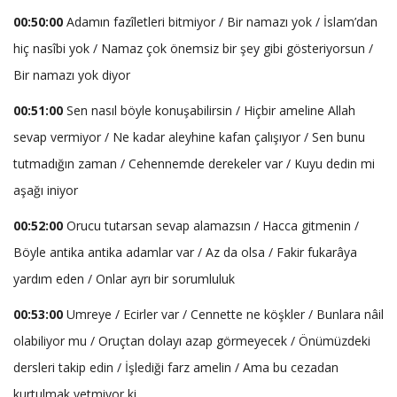
00:50:00
Adamın fazîletleri bitmiyor / Bir namazı yok / İslam’dan
hiç nasîbi yok / Namaz çok önemsiz bir şey gibi gösteriyorsun /
Bir namazı yok diyor
00:51:00
Sen nasıl böyle konuşabilirsin / Hiçbir ameline Allah
sevap vermiyor / Ne kadar aleyhine kafan çalışıyor / Sen bunu
tutmadığın zaman / Cehennemde derekeler var / Kuyu dedin mi
aşağı iniyor
00:52:00
Orucu tutarsan sevap alamazsın / Hacca gitmenin /
Böyle antika antika adamlar var / Az da olsa / Fakir fukarâya
yardım eden / Onlar ayrı bir sorumluluk
00:53:00
Umreye / Ecirler var / Cennette ne köşkler / Bunlara nâil
olabiliyor mu / Oruçtan dolayı azap görmeyecek / Önümüzdeki
dersleri takip edin / İşlediği farz amelin / Ama bu cezadan
kurtulmak yetmiyor ki