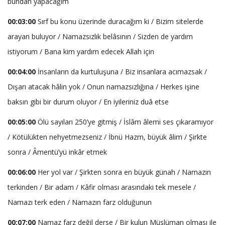
bundan yapacağım
00:03:00
Sırf bu konu üzerinde duracağım ki / Bizim sitelerde
arayan buluyor / Namazsızlık belâsının / Sizden de yardım
istiyorum / Bana kim yardım edecek Allah için
00:04:00
İnsanların da kurtuluşuna / Biz insanlara acımazsak /
Dışarı atacak hâlin yok / Onun namazsızlığına / Herkes işine
baksın gibi bir durum oluyor / En iyileriniz duâ etse
00:05:00
Ölü sayıları 250’ye gitmiş / İslâm âlemi ses çıkaramıyor
/ Kötülükten nehyetmezseniz / İbnü Hazm, büyük âlim / Şirkte
sonra / Âmentü’yü inkâr etmek
00:06:00
Her yol var / Şirkten sonra en büyük günah / Namazın
terkinden / Bir adam / Kâfir olması arasındaki tek mesele /
Namazı terk eden / Namazın farz olduğunun
00:07:00
Namaz farz değil derse / Bir kulun Müslüman olması ile