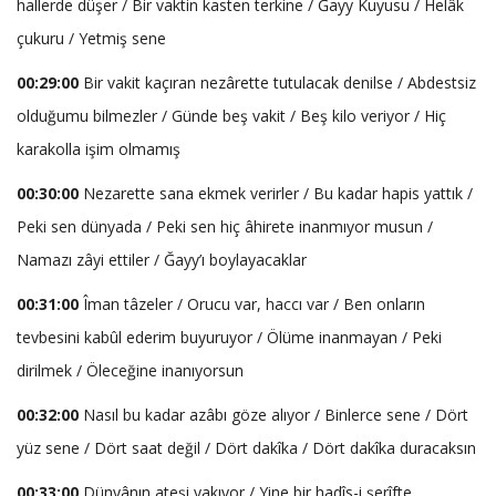
hallerde düşer / Bir vaktin kasten terkine / Ğayy Kuyusu / Helâk
çukuru / Yetmiş sene
00:29:00
Bir vakit kaçıran nezârette tutulacak denilse / Abdestsiz
olduğumu bilmezler / Günde beş vakit / Beş kilo veriyor / Hiç
karakolla işim olmamış
00:30:00
Nezarette sana ekmek verirler / Bu kadar hapis yattık /
Peki sen dünyada / Peki sen hiç âhirete inanmıyor musun /
Namazı zâyi ettiler / Ğayy’ı boylayacaklar
00:31:00
Îman tâzeler / Orucu var, haccı var / Ben onların
tevbesini kabûl ederim buyuruyor / Ölüme inanmayan / Peki
dirilmek / Öleceğine inanıyorsun
00:32:00
Nasıl bu kadar azâbı göze alıyor / Binlerce sene / Dört
yüz sene / Dört saat değil / Dört dakîka / Dört dakîka duracaksın
00:33:00
Dünyânın ateşi yakıyor / Yine bir hadîs-i şerîfte