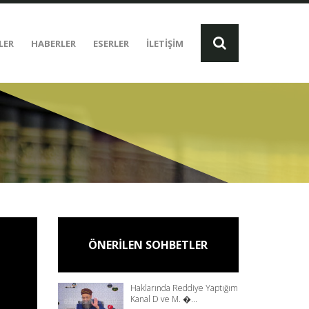
LER
HABERLER
ESERLER
İLETİŞİM
ÖNERİLEN SOHBETLER
Haklarında Reddiye Yaptığım
Kanal D ve M. �...