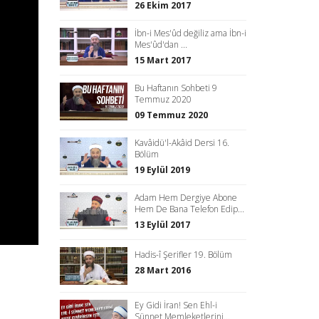
26 Ekim 2017
İbn-i Mes'ûd değiliz ama İbn-i
Mes'ûd'dan ...
15 Mart 2017
Bu Haftanın Sohbeti 9
Temmuz 2020
09 Temmuz 2020
Kavâidü'l-Akâid Dersi 16.
Bölüm
19 Eylül 2019
Adam Hem Dergiye Abone
Hem De Bana Telefon Edip...
13 Eylül 2017
Hadis-î Şerifler 19. Bölüm
28 Mart 2016
Ey Gidi İran! Sen Ehl-i
Sünnet Memleketlerini...