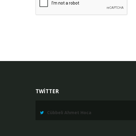
TWİTTER
Cübbeli Ahmet Hoca