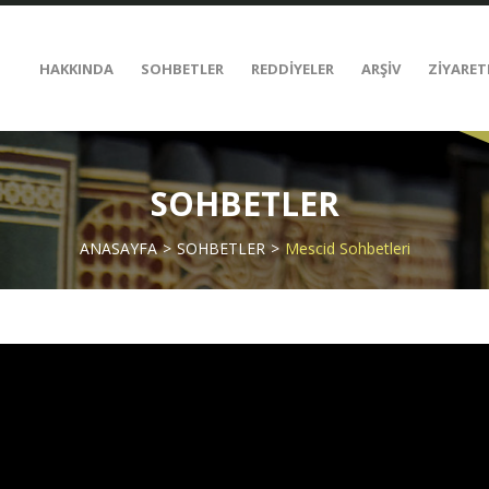
HAKKINDA
SOHBETLER
REDDİYELER
ARŞİV
ZİYARET
SOHBETLER
ANASAYFA
SOHBETLER
Mescid Sohbetleri