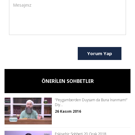
Yorum Yap
ÖNERİLEN SOHBETLER
“Peygamberden Duysam da Buna İnanmam!”
Diy...
26 Kasım 2016
Eskişehir Sohbeti 20 Ocak 2018