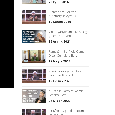
20 Eylül 2016
“Rahmetim Her Yeri
Kuşatmıştır” Ayeti D...
10 Kasım 2016
Yine Uyarıyorum! Sizi Sokağa
Çekmek İsteyen...
16 Aralık 2021
Ramazân-ı Şerîfteki Cuma
Diğer Cumalara Be...
17 Mayıs 2018
Kur-ân’a Yapışanlar Asla
Sapıtmaz Buyurul...
19 Ekim 2016
"Kur’ân’ın Rabbine Yemîn
Ederim" Sözü ...
07 Nisan 2022
Bir Kâfir, İsviçre’de Babama
“Niye Krava...