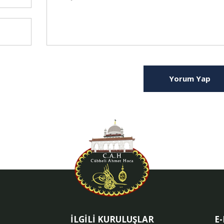
Yorum Yap
İLGİLİ KURULUŞLAR
E