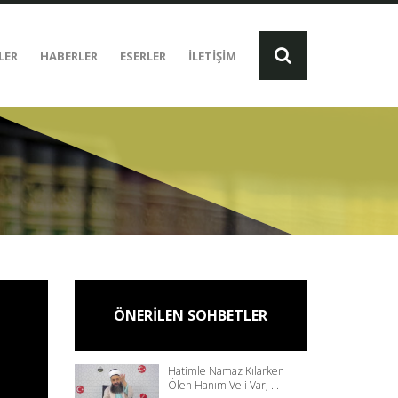
LER
HABERLER
ESERLER
İLETİŞİM
ÖNERİLEN SOHBETLER
Hatimle Namaz Kılarken
Ölen Hanım Veli Var, ...