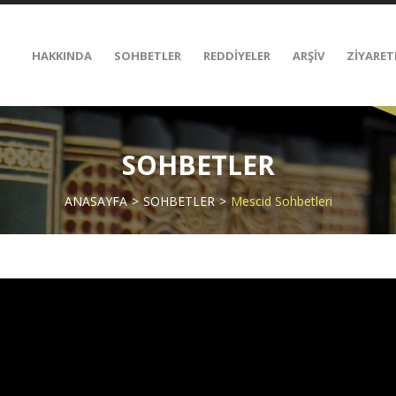
HAKKINDA
SOHBETLER
REDDİYELER
ARŞİV
ZİYARET
SOHBETLER
ANASAYFA
SOHBETLER
Mescid Sohbetleri